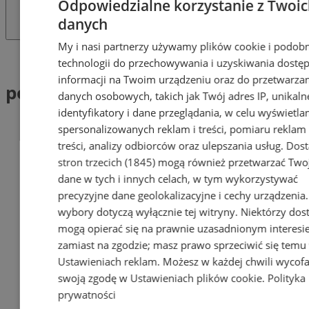
Odpowiedzialne korzystanie z Twoi
danych
My i nasi partnerzy używamy plików cookie i podob
Tag: pożary traw
technologii do przechowywania i uzyskiwania dostę
informacji na Twoim urządzeniu oraz do przetwarza
pożary traw (1)
danych osobowych, takich jak Twój adres IP, unikaln
identyfikatory i dane przeglądania, w celu wyświetla
spersonalizowanych reklam i treści, pomiaru reklam 
treści, analizy odbiorców oraz ulepszania usług.
Dos
stron trzecich (1845)
mogą również przetwarzać Two
dane w tych i innych celach, w tym wykorzystywać
precyzyjne dane geolokalizacyjne i cechy urządzenia
wybory dotyczą wyłącznie tej witryny. Niektórzy do
mogą opierać się na prawnie uzasadnionym interesi
zamiast na zgodzie; masz prawo sprzeciwić się temu
Ustawieniach reklam
. Możesz w każdej chwili wycof
swoją zgodę w
Ustawieniach plików cookie
.
Polityka
prywatności