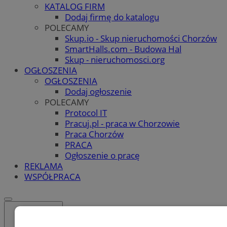
KATALOG FIRM
Dodaj firmę do katalogu
POLECAMY
Skup.io - Skup nieruchomości Chorzów
SmartHalls.com - Budowa Hal
Skup - nieruchomosci.org
OGŁOSZENIA
OGŁOSZENIA
Dodaj ogłoszenie
POLECAMY
Protocol IT
Pracuj.pl - praca w Chorzowie
Praca Chorzów
PRACA
Ogłoszenie o pracę
REKLAMA
WSPÓŁPRACA