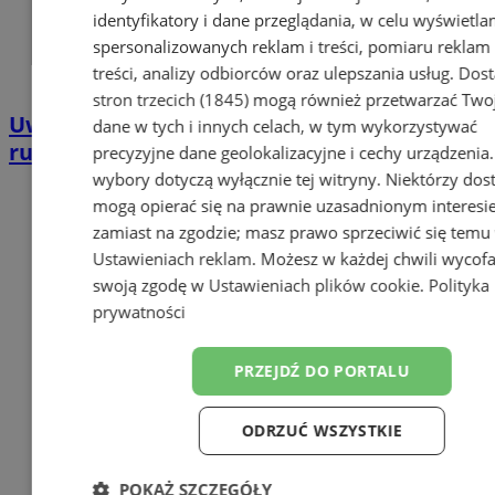
identyfikatory i dane przeglądania, w celu wyświetla
spersonalizowanych reklam i treści, pomiaru reklam 
treści, analizy odbiorców oraz ulepszania usług.
Dos
stron trzecich (1845)
mogą również przetwarzać Two
Uwaga kierowcy! Zmiany w organizacji
dane w tych i innych celach, w tym wykorzystywać
ruchu na ul. Strzelców Bytomskich
precyzyjne dane geolokalizacyjne i cechy urządzenia
wybory dotyczą wyłącznie tej witryny. Niektórzy do
mogą opierać się na prawnie uzasadnionym interesi
zamiast na zgodzie; masz prawo sprzeciwić się temu
Ustawieniach reklam
. Możesz w każdej chwili wycof
swoją zgodę w
Ustawieniach plików cookie
.
Polityka
prywatności
PRZEJDŹ DO PORTALU
ODRZUĆ WSZYSTKIE
POKAŻ SZCZEGÓŁY