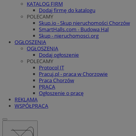
KATALOG FIRM
Dodaj firmę do katalogu
POLECAMY
Skup.io - Skup nieruchomości Chorzów
SmartHalls.com - Budowa Hal
Skup - nieruchomosci.org
OGŁOSZENIA
OGŁOSZENIA
Dodaj ogłoszenie
POLECAMY
Protocol IT
Pracuj.pl - praca w Chorzowie
Praca Chorzów
PRACA
Ogłoszenie o pracę
REKLAMA
WSPÓŁPRACA