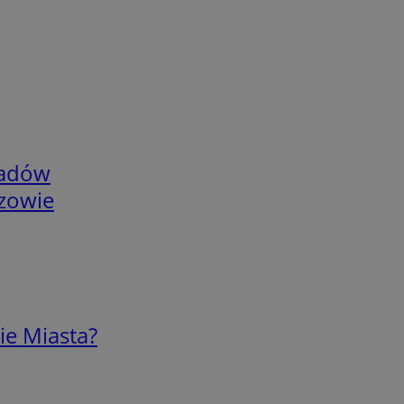
adów
rzowie
ie Miasta?