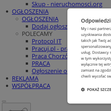
Skup - nieruchomosci.org
OGŁOSZENIA
OGŁOSZENIA
Odpowiedzia
Dodaj ogłoszenie
My i nasi partne
POLECAMY
uzyskiwania dost
Protocol IT
takich jak Twój a
spersonalizowanyc
Pracuj.pl - praca w Chorzowi
usług.
Dostawcy s
Praca Chorzów
w tym wykorzysty
PRACA
wyłącznie tej wi
Ogłoszenie o pracę
zamiast na zgodz
chwili wycofać s
REKLAMA
WSPÓŁPRACA
POKAŻ SZCZ
Niezbędne