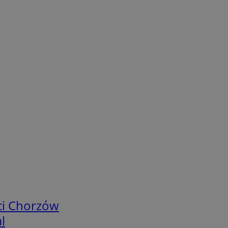
ci Chorzów
l