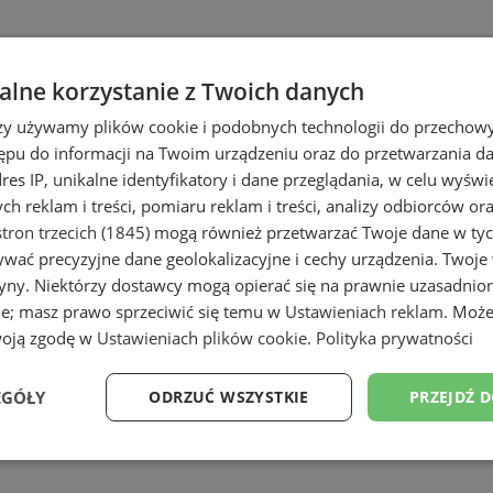
lne korzystanie z Twoich danych
rzy używamy plików cookie i podobnych technologii do przechow
ępu do informacji na Twoim urządzeniu oraz do przetwarzania 
dres IP, unikalne identyfikatory i dane przeglądania, w celu wyświ
h reklam i treści, pomiaru reklam i treści, analizy odbiorców or
e
tron trzecich (1845)
mogą również przetwarzać Twoje dane w tych
wać precyzyjne dane geolokalizacyjne i cechy urządzenia. Twoje
tryny. Niektórzy dostawcy mogą opierać się na prawnie uzasadnio
ie; masz prawo sprzeciwić się temu w
Ustawieniach reklam
. Może
woją zgodę w
Ustawieniach plików cookie
.
Polityka prywatności
EGÓŁY
ODRZUĆ WSZYSTKIE
PRZEJDŹ 
Wydajność
Targetowanie
Funkcjonalność
Ni