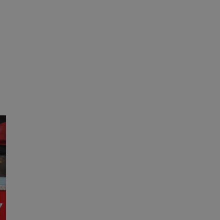
ane
owanie użytkownika i
j.
entyfikator sesji.
entyfikator sesji.
entyfikator sesji.
rzez usługę Cookie-
preferencji
 na pliki cookie.
ookie Cookie-
niania ludzi i
trony internetowej,
e ważnych raportów