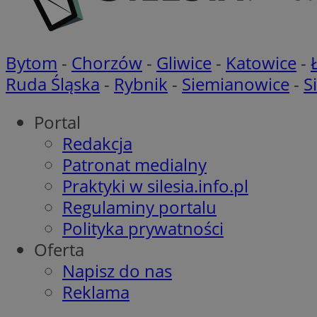
openstat_khpu8s
openstat_iy2unm5p
_clck
__gads
incap_ses_1688_32
Bytom
-
Chorzów
-
Gliwice
-
Katowice
-
openstat_wj089dcr
__Secure-
_clsk
Ruda Śląska
-
Rybnik
-
Siemianowice
-
S
ROLLOUT_TOKEN
visid_incap_322052
Portal
_clsk
Redakcja
bcookie
Patronat medialny
_ga_8HVR5Z6Z02
Praktyki w silesia.info.pl
ANON_ID
Regulaminy portalu
__eoi
Polityka prywatności
IDE
Oferta
OAID
Napisz do nas
Reklama
lidc