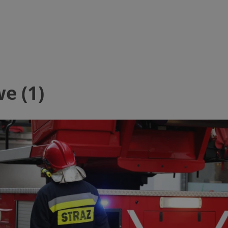
ezbędne
Wydajność
Targetowanie
Funkcjonalność
Niesklasyfikow
ie umożliwiają korzystanie z podstawowych funkcji strony internetowej, takich jak log
e (1)
Bez niezbędnych plików cookie nie można prawidłowo korzystać ze strony internetowe
Okres
Provider
/
Domena
Opis
przechowywania
mojchorzow.pl
1 rok
Ten plik cookie przechowuje id
mojchorzow.pl
1 rok
Ten plik cookie przechowuje id
mojchorzow.pl
1 rok
Ten plik cookie przechowuje id
nt
4 tygodnie 2 dni
Ten plik cookie jest używany p
CookieScript
Script.com do zapamiętywania 
mojchorzow.pl
dotyczących zgody użytkownika
Jest to konieczne, aby baner c
Script.com działał poprawnie.
29 minut 53
Ten plik cookie służy do rozróż
Cloudflare Inc.
sekundy
botów. Jest to korzystne dla s
.temu.com
ponieważ umożliwia tworzeni