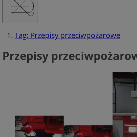
Tag: Przepisy przeciwpożarowe
Ni
Niezbędne pliki cook
Przepisy przeciwpożarow
zarządzanie kontem. 
Nazwa
QeSessID
MvSessID
SessID
CookieScriptConse
__cf_bm