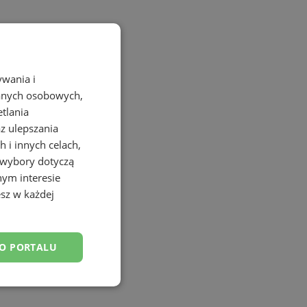
ywania i
danych osobowych,
etlania
az ulepszania
 i innych celach,
 wybory dotyczą
nym interesie
sz w każdej
DO PORTALU
esklasyfikowane