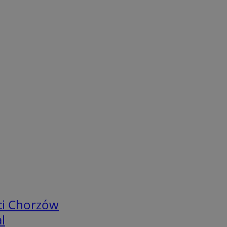
ci Chorzów
l