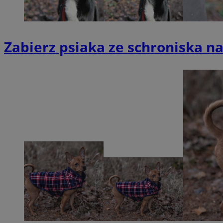
SessID
CookieScriptConse
Zabierz psiaka ze schroniska na
__cf_bm
VISITOR_PRIVACY_
INGRESSCOOKIE
li_gc