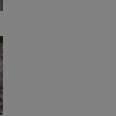
entyfikator sesji.
rzez usługę Cookie-
preferencji
 na pliki cookie.
ookie Cookie-
niania ludzi i
trony internetowej,
e ważnych raportów
ryny internetowej.
nformacje o zgodzie
ncjach dotyczących
ia z witryny.
olityki prywatności
ich przestrzeganie
temu użytkownik nie
woich preferencji,
 z regulacjami
erów obsługuje
ekście
lu optymalizacji
y gościa na
nych celów