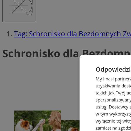
Tag: Schronisko dla Bezdomnych Zw
Schronisko dla Bezdomny
Odpowiedzia
My i nasi partne
uzyskiwania dost
takich jak Twój a
spersonalizowanyc
usług.
Dostawcy s
w tym wykorzysty
wyłącznie tej wi
zamiast na zgodz