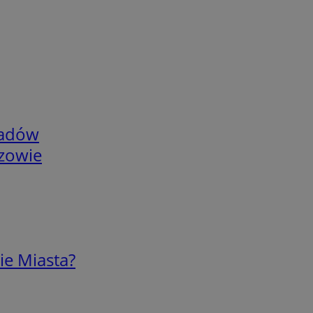
adów
rzowie
ie Miasta?