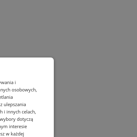
ywania i
danych osobowych,
etlania
az ulepszania
 i innych celach,
 wybory dotyczą
nym interesie
sz w każdej