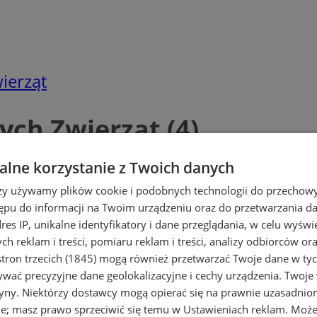
ierząt
ch Zwierząt (4)
lne korzystanie z Twoich danych
rzy używamy plików cookie i podobnych technologii do przechow
ępu do informacji na Twoim urządzeniu oraz do przetwarzania 
dres IP, unikalne identyfikatory i dane przeglądania, w celu wyświ
h reklam i treści, pomiaru reklam i treści, analizy odbiorców or
tron trzecich (1845)
mogą również przetwarzać Twoje dane w tych
wać precyzyjne dane geolokalizacyjne i cechy urządzenia. Twoje
tryny. Niektórzy dostawcy mogą opierać się na prawnie uzasadnio
ie; masz prawo sprzeciwić się temu w
Ustawieniach reklam
. Może