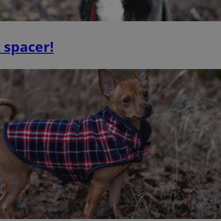
mojchorzow.pl
1 rok
Ten plik cookie przechowuje id
nt
4 tygodnie 2 dni
Ten plik cookie jest używany p
CookieScript
Script.com do zapamiętywania 
mojchorzow.pl
dotyczących zgody użytkownika
Jest to konieczne, aby baner c
 spacer!
Script.com działał poprawnie.
29 minut 53
Ten plik cookie służy do rozróż
Cloudflare Inc.
sekundy
botów. Jest to korzystne dla s
.temu.com
ponieważ umożliwia tworzeni
na temat korzystania z jej wit
METADATA
5 miesięcy 4
Ten plik cookie przechowuje i
YouTube
tygodnie
użytkownika oraz jego prefere
.youtube.com
prywatności podczas korzystan
Rejestruje wybory dotyczące p
Google Privacy Policy
i ustawień zgody, zapewniając 
w kolejnych wizytach. Dzięki 
musi ponownie konfigurować s
co zwiększa wygodę i zgodność
ochrony danych.
Sesja
Rejestruje, który klaster serw
NGINX Inc.
gościa. Jest to używane w kont
bh.contextweb.com
równoważenia obciążenia w ce
doświadczenia użytkownika.
5 miesięcy 4
Służy do przechowywania zgod
LinkedIn
tygodnie
używanie plików cookie do in
Corporation
.linkedin.com