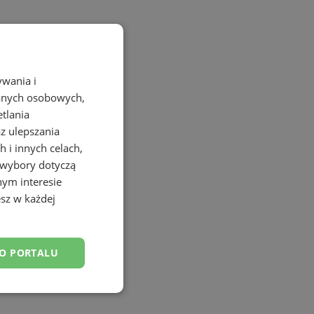
ywania i
danych osobowych,
etlania
az ulepszania
 i innych celach,
 wybory dotyczą
nym interesie
sz w każdej
DO PORTALU
esklasyfikowane