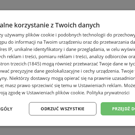
lne korzystanie z Twoich danych
rzy używamy plików cookie i podobnych technologii do przechow
ępu do informacji na Twoim urządzeniu oraz do przetwarzania 
dres IP, unikalne identyfikatory i dane przeglądania, w celu wyświ
h reklam i treści, pomiaru reklam i treści, analizy odbiorców or
e
tron trzecich (1845)
mogą również przetwarzać Twoje dane w tych
wać precyzyjne dane geolokalizacyjne i cechy urządzenia. Twoje
tryny. Niektórzy dostawcy mogą opierać się na prawnie uzasadnio
ie; masz prawo sprzeciwić się temu w
Ustawieniach reklam
. Może
woją zgodę w
Ustawieniach plików cookie
.
Polityka prywatności
EGÓŁY
ODRZUĆ WSZYSTKIE
PRZEJDŹ 
Wydajność
Targetowanie
Funkcjonalność
Ni