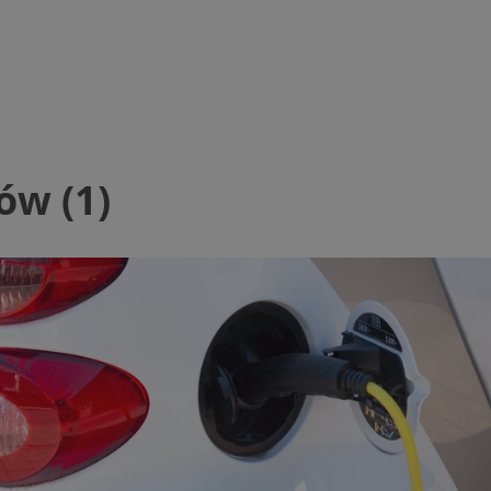
ezbędne
Wydajność
Targetowanie
Funkcjonalność
Niesklasyfikow
ie umożliwiają korzystanie z podstawowych funkcji strony internetowej, takich jak log
ów (1)
Bez niezbędnych plików cookie nie można prawidłowo korzystać ze strony internetowe
Okres
Provider
/
Domena
Opis
przechowywania
mojchorzow.pl
1 rok
Ten plik cookie przechowuje id
mojchorzow.pl
1 rok
Ten plik cookie przechowuje id
mojchorzow.pl
1 rok
Ten plik cookie przechowuje id
nt
4 tygodnie 2 dni
Ten plik cookie jest używany p
CookieScript
Script.com do zapamiętywania 
mojchorzow.pl
dotyczących zgody użytkownika
Jest to konieczne, aby baner c
Script.com działał poprawnie.
29 minut 53
Ten plik cookie służy do rozróż
Cloudflare Inc.
sekundy
botów. Jest to korzystne dla s
.temu.com
ponieważ umożliwia tworzeni