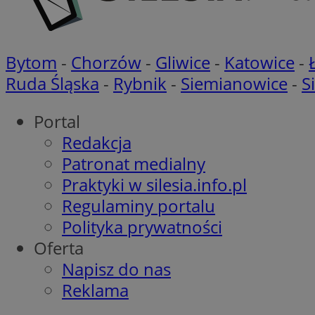
openstat_khpu8s
openstat_iy2unm5p
_clck
__gads
incap_ses_1688_32
Bytom
-
Chorzów
-
Gliwice
-
Katowice
-
openstat_wj089dcr
__Secure-
_clsk
Ruda Śląska
-
Rybnik
-
Siemianowice
-
S
ROLLOUT_TOKEN
visid_incap_322052
Portal
_clsk
Redakcja
bcookie
Patronat medialny
_ga_8HVR5Z6Z02
Praktyki w silesia.info.pl
ANON_ID
Regulaminy portalu
__eoi
Polityka prywatności
IDE
Oferta
OAID
Napisz do nas
Reklama
lidc