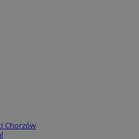
ci Chorzów
l