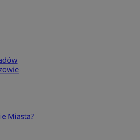
adów
rzowie
ie Miasta?