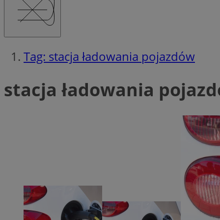
Tag: stacja ładowania pojazdów
Ni
Niezbędne pliki cook
stacja ładowania pojazd
zarządzanie kontem. 
Nazwa
QeSessID
MvSessID
SessID
CookieScriptConse
__cf_bm