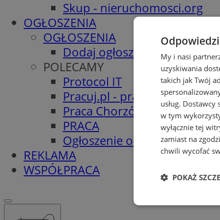
Skup - nieruchomosci.org
OGŁOSZENIA
OGŁOSZENIA
Odpowiedzia
Dodaj ogłoszenie
My i nasi partne
POLECAMY
uzyskiwania dost
Protocol IT
takich jak Twój a
spersonalizowanyc
Pracuj.pl - praca w Chorzowi
usług.
Dostawcy s
Praca Chorzów
w tym wykorzysty
PRACA
wyłącznie tej wi
Ogłoszenie o pracę
zamiast na zgodz
chwili wycofać s
REKLAMA
WSPÓŁPRACA
POKAŻ SZCZ
Niezbędne