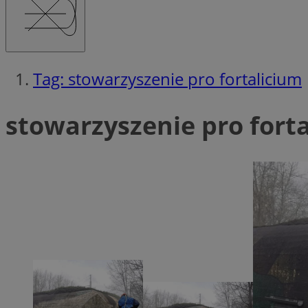
Tag: stowarzyszenie pro fortalicium
Ni
Niezbędne pliki cook
stowarzyszenie pro forta
zarządzanie kontem. 
Nazwa
QeSessID
MvSessID
SessID
CookieScriptConse
__cf_bm