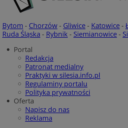
openstat_khpu8s
openstat_iy2unm5p
_clck
__gads
incap_ses_1688_32
Bytom
-
Chorzów
-
Gliwice
-
Katowice
-
openstat_wj089dcr
__Secure-
_clsk
Ruda Śląska
-
Rybnik
-
Siemianowice
-
S
ROLLOUT_TOKEN
visid_incap_322052
Portal
_clsk
Redakcja
bcookie
Patronat medialny
_ga_8HVR5Z6Z02
Praktyki w silesia.info.pl
ANON_ID
Regulaminy portalu
__eoi
Polityka prywatności
IDE
Oferta
OAID
Napisz do nas
Reklama
lidc