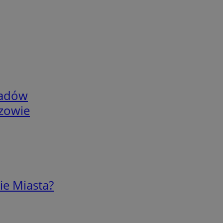
adów
rzowie
ie Miasta?