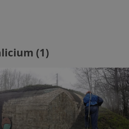
ezbędne
Wydajność
Targetowanie
Funkcjonalność
Niesklasyfikow
ie umożliwiają korzystanie z podstawowych funkcji strony internetowej, takich jak log
licium (1)
Bez niezbędnych plików cookie nie można prawidłowo korzystać ze strony internetowe
Okres
Provider
/
Domena
Opis
przechowywania
mojchorzow.pl
1 rok
Ten plik cookie przechowuje id
mojchorzow.pl
1 rok
Ten plik cookie przechowuje id
mojchorzow.pl
1 rok
Ten plik cookie przechowuje id
nt
4 tygodnie 2 dni
Ten plik cookie jest używany p
CookieScript
Script.com do zapamiętywania 
mojchorzow.pl
dotyczących zgody użytkownika
Jest to konieczne, aby baner c
Script.com działał poprawnie.
29 minut 53
Ten plik cookie służy do rozróż
Cloudflare Inc.
sekundy
botów. Jest to korzystne dla s
.temu.com
ponieważ umożliwia tworzeni