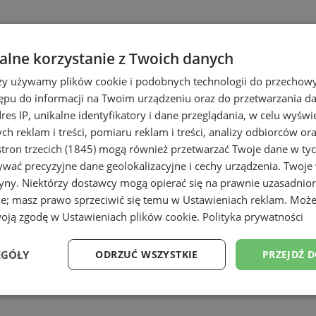
lne korzystanie z Twoich danych
rzy używamy plików cookie i podobnych technologii do przechow
ępu do informacji na Twoim urządzeniu oraz do przetwarzania 
dres IP, unikalne identyfikatory i dane przeglądania, w celu wyświ
h reklam i treści, pomiaru reklam i treści, analizy odbiorców or
e
tron trzecich (1845)
mogą również przetwarzać Twoje dane w tych
wać precyzyjne dane geolokalizacyjne i cechy urządzenia. Twoje
tryny. Niektórzy dostawcy mogą opierać się na prawnie uzasadnio
ie; masz prawo sprzeciwić się temu w
Ustawieniach reklam
. Może
woją zgodę w
Ustawieniach plików cookie
.
Polityka prywatności
EGÓŁY
ODRZUĆ WSZYSTKIE
PRZEJDŹ 
Wydajność
Targetowanie
Funkcjonalność
Ni