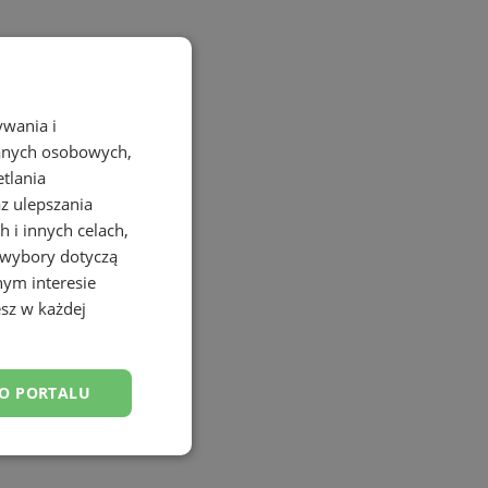
ywania i
danych osobowych,
etlania
az ulepszania
 i innych celach,
 wybory dotyczą
nym interesie
sz w każdej
DO PORTALU
esklasyfikowane