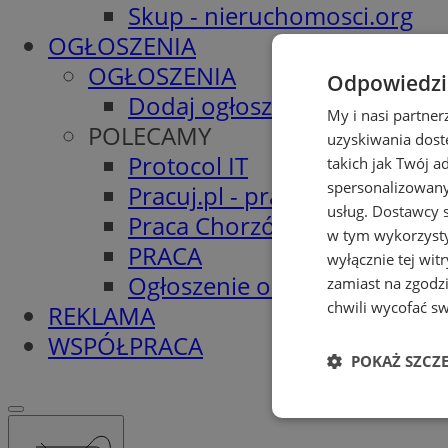
Skup - nieruchomosci.org
OGŁOSZENIA
OGŁOSZENIA
Odpowiedzia
Dodaj ogłoszenie
My i nasi partne
POLECAMY
uzyskiwania dost
Protocol IT
takich jak Twój a
spersonalizowanyc
Pracuj.pl - praca w Chorzowi
usług.
Dostawcy s
Praca Chorzów
w tym wykorzysty
PRACA
wyłącznie tej wi
Ogłoszenie o pracę
zamiast na zgodz
chwili wycofać s
REKLAMA
WSPÓŁPRACA
POKAŻ SZCZ
Niezbędne