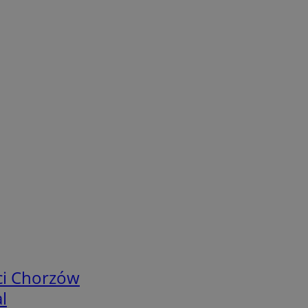
ci Chorzów
l