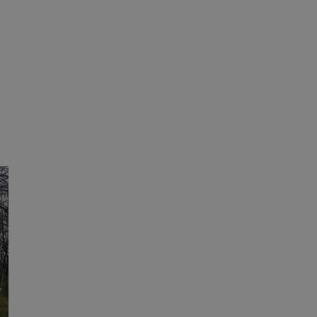
ane
owanie użytkownika i
j.
entyfikator sesji.
entyfikator sesji.
entyfikator sesji.
rzez usługę Cookie-
preferencji
 na pliki cookie.
ookie Cookie-
niania ludzi i
trony internetowej,
e ważnych raportów