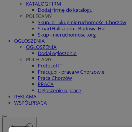
KATALOG FIRM
Dodaj firmę do katalogu
POLECAMY
Skup.io - Skup nieruchomości Chorzów
SmartHalls.com - Budowa Hal
Skup - nieruchomosci.org
OGŁOSZENIA
OGŁOSZENIA
Dodaj ogłoszenie
POLECAMY
Protocol IT
Pracuj.pl - praca w Chorzowie
Praca Chorzów
PRACA
Ogłoszenie o pracę
REKLAMA
WSPÓŁPRACA