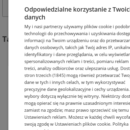
Odpowiedzialne korzystanie z Twoi
danych
Tag: Targi Pracy i Edukacji 2026
My i nasi partnerzy używamy plików cookie i podob
technologii do przechowywania i uzyskiwania dostę
Targi Pracy i Edukacji 2026 (1)
informacji na Twoim urządzeniu oraz do przetwarza
danych osobowych, takich jak Twój adres IP, unikaln
identyfikatory i dane przeglądania, w celu wyświetla
spersonalizowanych reklam i treści, pomiaru reklam 
treści, analizy odbiorców oraz ulepszania usług.
Dos
stron trzecich (1845)
mogą również przetwarzać Two
dane w tych i innych celach, w tym wykorzystywać
precyzyjne dane geolokalizacyjne i cechy urządzenia
wybory dotyczą wyłącznie tej witryny. Niektórzy do
mogą opierać się na prawnie uzasadnionym interesi
zamiast na zgodzie; masz prawo sprzeciwić się temu
Ustawieniach reklam
. Możesz w każdej chwili wycof
swoją zgodę w
Ustawieniach plików cookie
.
Polityka