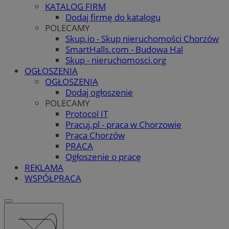
KATALOG FIRM
Dodaj firmę do katalogu
POLECAMY
Skup.io - Skup nieruchomości Chorzów
SmartHalls.com - Budowa Hal
Skup - nieruchomosci.org
OGŁOSZENIA
OGŁOSZENIA
Dodaj ogłoszenie
POLECAMY
Protocol IT
Pracuj.pl - praca w Chorzowie
Praca Chorzów
PRACA
Ogłoszenie o pracę
REKLAMA
WSPÓŁPRACA