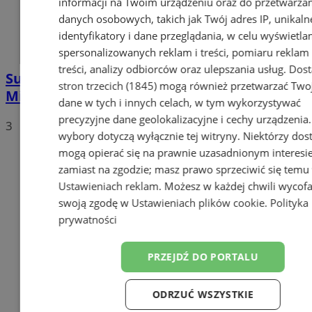
informacji na Twoim urządzeniu oraz do przetwarza
danych osobowych, takich jak Twój adres IP, unikaln
identyfikatory i dane przeglądania, w celu wyświetla
spersonalizowanych reklam i treści, pomiaru reklam 
treści, analizy odbiorców oraz ulepszania usług.
Dos
Sukcesy młodych sportowców na
stron trzecich (1845)
mogą również przetwarzać Two
Mistrzostwach Polski Juniorów!
dane w tych i innych celach, w tym wykorzystywać
precyzyjne dane geolokalizacyjne i cechy urządzenia
3
wybory dotyczą wyłącznie tej witryny. Niektórzy do
mogą opierać się na prawnie uzasadnionym interesi
zamiast na zgodzie; masz prawo sprzeciwić się temu
Ustawieniach reklam
. Możesz w każdej chwili wycof
swoją zgodę w
Ustawieniach plików cookie
.
Polityka
prywatności
PRZEJDŹ DO PORTALU
ODRZUĆ WSZYSTKIE