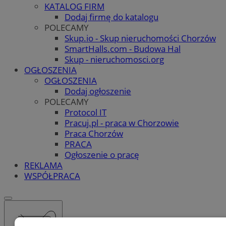
KATALOG FIRM
Dodaj firmę do katalogu
POLECAMY
Skup.io - Skup nieruchomości Chorzów
SmartHalls.com - Budowa Hal
Skup - nieruchomosci.org
OGŁOSZENIA
OGŁOSZENIA
Dodaj ogłoszenie
POLECAMY
Protocol IT
Pracuj.pl - praca w Chorzowie
Praca Chorzów
PRACA
Ogłoszenie o pracę
REKLAMA
WSPÓŁPRACA