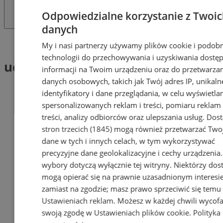
Odpowiedzialne korzystanie z Twoi
danych
Tag: uczelnie i firmy
My i nasi partnerzy używamy plików cookie i podob
technologii do przechowywania i uzyskiwania dostę
uczelnie i firmy (1)
informacji na Twoim urządzeniu oraz do przetwarza
danych osobowych, takich jak Twój adres IP, unikaln
identyfikatory i dane przeglądania, w celu wyświetla
spersonalizowanych reklam i treści, pomiaru reklam 
treści, analizy odbiorców oraz ulepszania usług.
Dos
stron trzecich (1845)
mogą również przetwarzać Two
dane w tych i innych celach, w tym wykorzystywać
precyzyjne dane geolokalizacyjne i cechy urządzenia
wybory dotyczą wyłącznie tej witryny. Niektórzy do
mogą opierać się na prawnie uzasadnionym interesi
zamiast na zgodzie; masz prawo sprzeciwić się temu
Ustawieniach reklam
. Możesz w każdej chwili wycof
swoją zgodę w
Ustawieniach plików cookie
.
Polityka