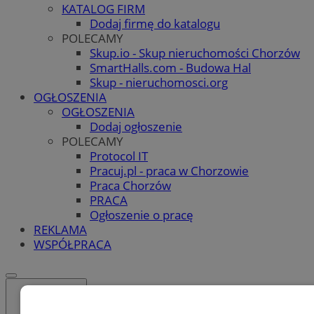
KATALOG FIRM
Dodaj firmę do katalogu
POLECAMY
Skup.io - Skup nieruchomości Chorzów
SmartHalls.com - Budowa Hal
Skup - nieruchomosci.org
OGŁOSZENIA
OGŁOSZENIA
Dodaj ogłoszenie
POLECAMY
Protocol IT
Pracuj.pl - praca w Chorzowie
Praca Chorzów
PRACA
Ogłoszenie o pracę
REKLAMA
WSPÓŁPRACA