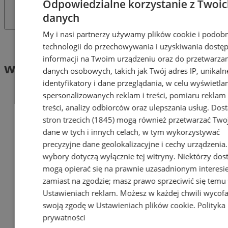
Odpowiedzialne korzystanie z Twoi
danych
My i nasi partnerzy używamy plików cookie i podob
Tag: wczasy pod gruszą
technologii do przechowywania i uzyskiwania dostę
informacji na Twoim urządzeniu oraz do przetwarza
wczasy pod gruszą (1)
danych osobowych, takich jak Twój adres IP, unikaln
identyfikatory i dane przeglądania, w celu wyświetla
spersonalizowanych reklam i treści, pomiaru reklam 
treści, analizy odbiorców oraz ulepszania usług.
Dos
stron trzecich (1845)
mogą również przetwarzać Two
dane w tych i innych celach, w tym wykorzystywać
precyzyjne dane geolokalizacyjne i cechy urządzenia
wybory dotyczą wyłącznie tej witryny. Niektórzy do
mogą opierać się na prawnie uzasadnionym interesi
zamiast na zgodzie; masz prawo sprzeciwić się temu
Ustawieniach reklam
. Możesz w każdej chwili wycof
swoją zgodę w
Ustawieniach plików cookie
.
Polityka
prywatności