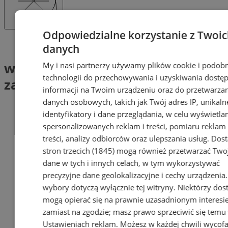
Odpowiedzialne korzystanie z Twoi
Tag: wojewódzki konserwator zabytków
danych
wojewódzki konserwator
My i nasi partnerzy używamy plików cookie i podob
technologii do przechowywania i uzyskiwania dostę
zabytków (1)
informacji na Twoim urządzeniu oraz do przetwarza
danych osobowych, takich jak Twój adres IP, unikaln
identyfikatory i dane przeglądania, w celu wyświetla
spersonalizowanych reklam i treści, pomiaru reklam 
treści, analizy odbiorców oraz ulepszania usług.
Dos
stron trzecich (1845)
mogą również przetwarzać Two
dane w tych i innych celach, w tym wykorzystywać
precyzyjne dane geolokalizacyjne i cechy urządzenia
wybory dotyczą wyłącznie tej witryny. Niektórzy do
mogą opierać się na prawnie uzasadnionym interesi
zamiast na zgodzie; masz prawo sprzeciwić się temu
Ustawieniach reklam
. Możesz w każdej chwili wycof