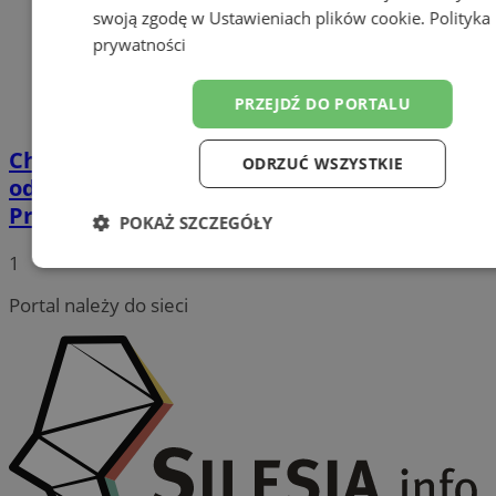
swoją zgodę w
Ustawieniach plików cookie
.
Polityka
prywatności
PRZEJDŹ DO PORTALU
Chorzów: Schron bojowy zostanie
ODRZUĆ WSZYSTKIE
odświeżony. Trwają prace zlecone przez
Pro Fortalicium
POKAŻ SZCZEGÓŁY
1
Niezbędne
Wydajność
Targetow
Portal należy do sieci
Funkcjonalność
Niesklasyfikowa