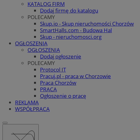
KATALOG FIRM
Dodaj firmę do katalogu
POLECAMY
Skup.io - Skup nieruchomości Chorzów
SmartHalls.com - Budowa Hal
Skup - nieruchomosci.org
OGŁOSZENIA
OGŁOSZENIA
Dodaj ogłoszenie
POLECAMY
Protocol IT
Pracuj.pl - praca w Chorzowie
Praca Chorzów
PRACA
Ogłoszenie o pracę
REKLAMA
WSPÓŁPRACA