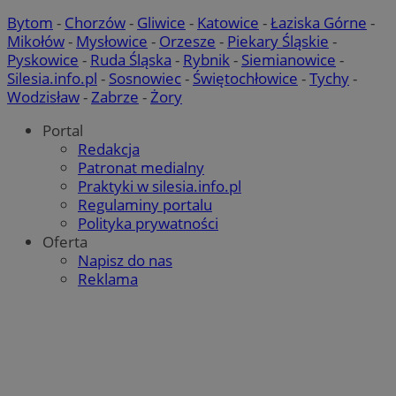
Bytom
-
Chorzów
-
Gliwice
-
Katowice
-
Łaziska Górne
-
Mikołów
-
Mysłowice
-
Orzesze
-
Piekary Śląskie
-
CookieScriptConsent
4 tygodnie
CookieScript
Pyskowice
-
Ruda Śląska
-
Rybnik
-
Siemianowice
-
mojchorzow.pl
Silesia.info.pl
-
Sosnowiec
-
Świętochłowice
-
Tychy
-
Wodzisław
-
Zabrze
-
Żory
Portal
Redakcja
Patronat medialny
Praktyki w silesia.info.pl
Regulaminy portalu
Google Privacy Policy
Polityka prywatności
Oferta
Napisz do nas
__cf_bm
29 minu
Reklama
Cloudflare Inc.
sekun
.temu.com