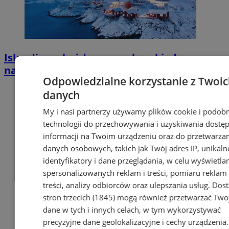
Islandia na każdą porę roku – kiedy
najlepiej zaplanować podróż życia?
Odpowiedzialne korzystanie z Twoi
danych
My i nasi partnerzy używamy plików cookie i podob
technologii do przechowywania i uzyskiwania dostę
informacji na Twoim urządzeniu oraz do przetwarza
danych osobowych, takich jak Twój adres IP, unikaln
identyfikatory i dane przeglądania, w celu wyświetla
spersonalizowanych reklam i treści, pomiaru reklam 
treści, analizy odbiorców oraz ulepszania usług.
Dos
stron trzecich (1845)
mogą również przetwarzać Two
dane w tych i innych celach, w tym wykorzystywać
precyzyjne dane geolokalizacyjne i cechy urządzenia