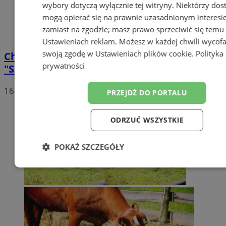
wybory dotyczą wyłącznie tej witryny. Niektórzy do
mogą opierać się na prawnie uzasadnionym interesi
zamiast na zgodzie; masz prawo sprzeciwić się temu
Ustawieniach reklam
. Możesz w każdej chwili wycof
swoją zgodę w
Ustawieniach plików cookie
.
Polityka
Chorzowianie wzięli udział w wycieczce
prywatności
"Szlakiem Trzech Wież" [ZDJĘCIA]
16
PRZEJDŹ DO PORTALU
ODRZUĆ WSZYSTKIE
POKAŻ SZCZEGÓŁY
Niezbędne
Wydajność
Targetow
Funkcjonalność
Niesklasyfikowa