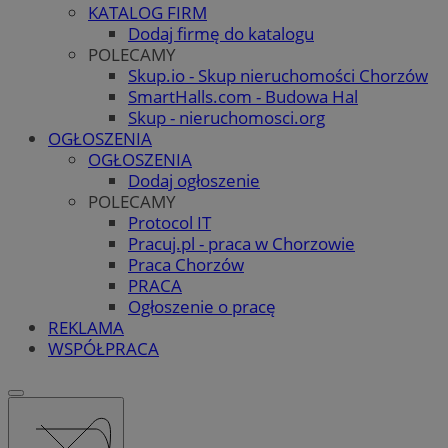
KATALOG FIRM
Dodaj firmę do katalogu
POLECAMY
Skup.io - Skup nieruchomości Chorzów
SmartHalls.com - Budowa Hal
Skup - nieruchomosci.org
OGŁOSZENIA
OGŁOSZENIA
Dodaj ogłoszenie
POLECAMY
Protocol IT
Pracuj.pl - praca w Chorzowie
Praca Chorzów
PRACA
Ogłoszenie o pracę
REKLAMA
WSPÓŁPRACA