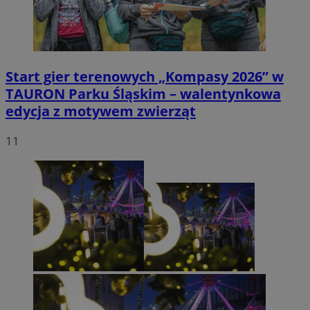
Start gier terenowych „Kompasy 2026” w
TAURON Parku Śląskim – walentynkowa
edycja z motywem zwierząt
11