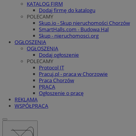
KATALOG FIRM
Dodaj firmę do katalogu
POLECAMY
Skup.io - Skup nieruchomości Chorzów
SmartHalls.com - Budowa Hal
Skup - nieruchomosci.org
OGŁOSZENIA
OGŁOSZENIA
Dodaj ogłoszenie
POLECAMY
Protocol IT
Pracuj.pl - praca w Chorzowie
Praca Chorzów
PRACA
Ogłoszenie o pracę
REKLAMA
WSPÓŁPRACA