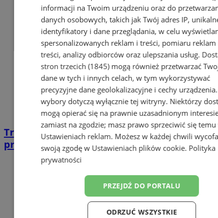
informacji na Twoim urządzeniu oraz do przetwarza
danych osobowych, takich jak Twój adres IP, unikaln
identyfikatory i dane przeglądania, w celu wyświetla
spersonalizowanych reklam i treści, pomiaru reklam 
treści, analizy odbiorców oraz ulepszania usług.
Dos
stron trzecich (1845)
mogą również przetwarzać Two
dane w tych i innych celach, w tym wykorzystywać
precyzyjne dane geolokalizacyjne i cechy urządzenia
wybory dotyczą wyłącznie tej witryny. Niektórzy do
mogą opierać się na prawnie uzasadnionym interesi
zamiast na zgodzie; masz prawo sprzeciwić się temu
Trwa rekrutacja do ogólnopolskiego
Ustawieniach reklam
. Możesz w każdej chwili wycof
programu żeglarskiego! Sprawdź szczegóły
swoją zgodę w
Ustawieniach plików cookie
.
Polityka
prywatności
PRZEJDŹ DO PORTALU
ODRZUĆ WSZYSTKIE