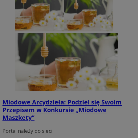
Miodowe Arcydzieła: Podziel się Swoim
INGRESSCOOKIE
Sesja
NGINX Inc.
bh.contextweb.com
Przepisem w Konkursie „Miodowe
Maszkety”
Portal należy do sieci