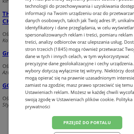
kinkiety i wiele więcej.
technologii do przechowywania i uzyskiwania dostę
THORN LIGHTING Biuro Handlowe
informacji na Twoim urządzeniu oraz do przetwarza
CHORZÓW
danych osobowych, takich jak Twój adres IP, unikaln
identyfikatory i dane przeglądania, w celu wyświetla
Oświetlenie, lampy
spersonalizowanych reklam i treści, pomiaru reklam 
Kościuszki, 41-500 Chorzów
treści, analizy odbiorców oraz ulepszania usług.
Dos
stron trzecich (1845)
mogą również przetwarzać Two
Greenlux Sp. z o.o.
dane w tych i innych celach, w tym wykorzystywać
precyzyjne dane geolokalizacyjne i cechy urządzenia
Oświetlenie, lampy
wybory dotyczą wyłącznie tej witryny. Niektórzy do
Azotowa, 41-503 Chorzów
mogą opierać się na prawnie uzasadnionym interesi
GOLLAND
zamiast na zgodzie; masz prawo sprzeciwić się temu
Ustawieniach reklam
. Możesz w każdej chwili wycof
Oświetlenie, lampy
swoją zgodę w
Ustawieniach plików cookie
.
Polityka
Styczyńskiego, 41-500 Chorzów
prywatności
Dodaj firmę
PRZEJDŹ DO PORTALU
Pozostałe firmy w kategorii