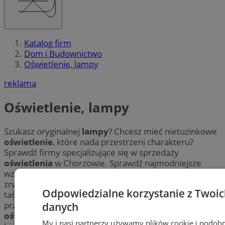
Katalog firm
Dom i Budownictwo
Oświetlenie, lampy
reklama
Oświetlenie, lampy
Szukasz oryginalnej
lampy
? Chcesz mieć nietuzinkowe
oświetlenie
, które nada przestrzeni charakteru?
Sprawdź firmy specjalizujące się w sprzedaży
oświetlenia
w Chorzowie. Sprawdź najmodniejsze
wzory
lamp
. Dowiedz się, gdzie w pobliżu Chorzowa
znaleźć m.in. lampy, żarówki, akcesoria elektryczne,
Odpowiedzialne korzystanie z Twoi
taśmy i paski LED oraz przewody. Poznaj najlepsze
przedsiębiorstwa w mieście Chorzów, gdzie zamówisz
danych
oświetlenie techniczne
, lampy ogrodowe, żyrandole,
My i nasi partnerzy używamy plików cookie i podob