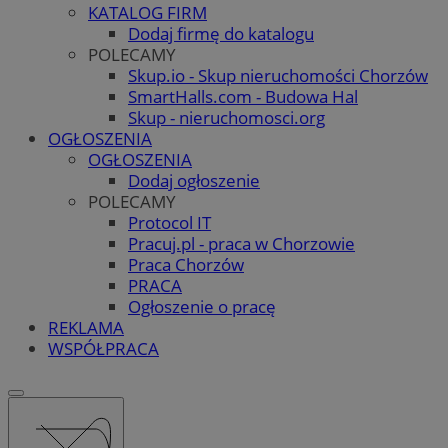
KATALOG FIRM
Dodaj firmę do katalogu
POLECAMY
Skup.io - Skup nieruchomości Chorzów
SmartHalls.com - Budowa Hal
Skup - nieruchomosci.org
OGŁOSZENIA
OGŁOSZENIA
Dodaj ogłoszenie
POLECAMY
Protocol IT
Pracuj.pl - praca w Chorzowie
Praca Chorzów
PRACA
Ogłoszenie o pracę
REKLAMA
WSPÓŁPRACA