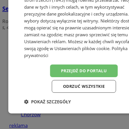
dane w tych i innych celach, w tym wykorzystywać
Sector - super tania biżuteria
precyzyjne dane geolokalizacyjne i cechy urządzenia
wybory dotyczą wyłącznie tej witryny. Niektórzy do
Rolety, Żaluzje, Moskitiery
s, 41-500 Chorzów
mogą opierać się na prawnie uzasadnionym interesi
zamiast na zgodzie; masz prawo sprzeciwić się temu
Dodaj firmę
Ustawieniach reklam
. Możesz w każdej chwili wycof
swoją zgodę w
Ustawieniach plików cookie
.
Polityka
Pozostałe firmy w kategorii
prywatności
reklama
PRZEJDŹ DO PORTALU
Meble na wymiar
Jak wyrobić książeczkę
ODRZUĆ WSZYSTKIE
sanepidowską?
Części samochodowe do -70%
POKAŻ SZCZEGÓŁY
Tworzenie stron internetowych -
Chorzów
Niezbędne
Wydajność
Targetow
reklama