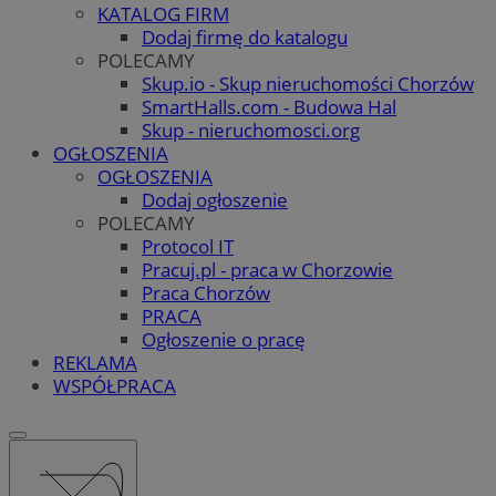
KATALOG FIRM
Dodaj firmę do katalogu
POLECAMY
Skup.io - Skup nieruchomości Chorzów
SmartHalls.com - Budowa Hal
Skup - nieruchomosci.org
OGŁOSZENIA
OGŁOSZENIA
Dodaj ogłoszenie
POLECAMY
Protocol IT
Pracuj.pl - praca w Chorzowie
Praca Chorzów
PRACA
Ogłoszenie o pracę
REKLAMA
WSPÓŁPRACA