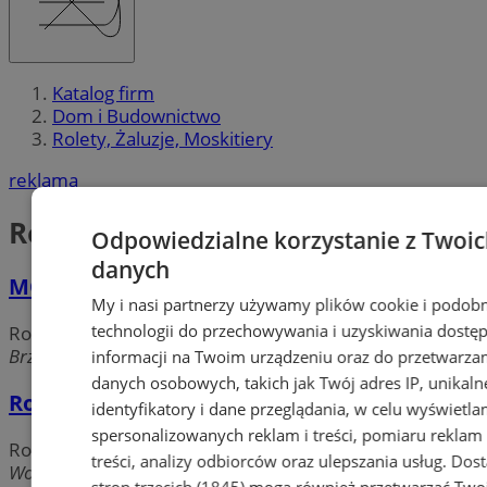
Katalog firm
Dom i Budownictwo
Rolety, Żaluzje, Moskitiery
reklama
Rolety, Żaluzje, Moskitiery
Odpowiedzialne korzystanie z Twoi
danych
MONIROL - Rolety, Bramy, Markizy
My i nasi partnerzy używamy plików cookie i podob
technologii do przechowywania i uzyskiwania dostę
Rolety, Żaluzje, Moskitiery
Brzozowa, 41-506 Chorzów
informacji na Twoim urządzeniu oraz do przetwarza
danych osobowych, takich jak Twój adres IP, unikaln
Rolteks
identyfikatory i dane przeglądania, w celu wyświetla
spersonalizowanych reklam i treści, pomiaru reklam 
Rolety, Żaluzje, Moskitiery
treści, analizy odbiorców oraz ulepszania usług.
Dos
Wolności, 41-500 Chorzów
stron trzecich (1845)
mogą również przetwarzać Two