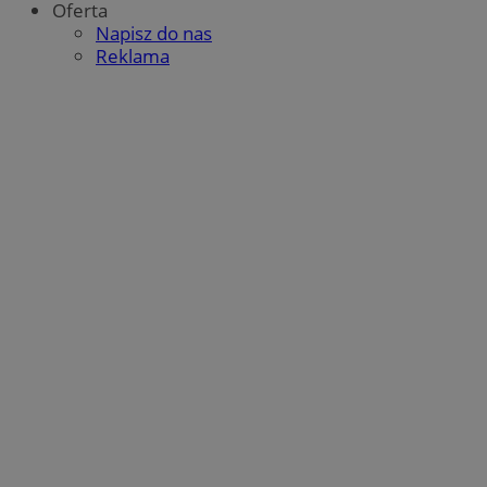
Oferta
Napisz do nas
Reklama
VISITOR_PRIVACY_METADATA
5 miesię
YouTube
tygodn
.youtube.com