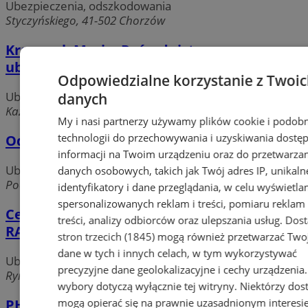
Ubezpieczenia, odszkodowania
Styczyńskiego, 41-502 Chorzów
Krawczyk Maria. Pośrednictwo
ubezpieczeniowe
Odpowiedzialne korzystanie z Twoi
Ubezpieczenia, odszkodowania
danych
Kazimierza Wielkiego, 41-500 Chorzów
My i nasi partnerzy używamy plików cookie i podob
technologii do przechowywania i uzyskiwania dostę
Oddział Grupy Ergo Hestia
informacji na Twoim urządzeniu oraz do przetwarza
Ubezpieczenia, odszkodowania
danych osobowych, takich jak Twój adres IP, unikaln
Pocztowej, 41-500 Chorzów
identyfikatory i dane przeglądania, w celu wyświetla
spersonalizowanych reklam i treści, pomiaru reklam 
Centrum Doradztwa Ubezpieczeniowego
treści, analizy odbiorców oraz ulepszania usług.
Dos
RADIX S.C.
stron trzecich (1845)
mogą również przetwarzać Two
dane w tych i innych celach, w tym wykorzystywać
Ubezpieczenia, odszkodowania
precyzyjne dane geolokalizacyjne i cechy urządzenia
Rynek, 41-500 Chorzów
wybory dotyczą wyłącznie tej witryny. Niektórzy do
mogą opierać się na prawnie uzasadnionym interesi
PHU LIDER s.c. Zuzanna Czechowska