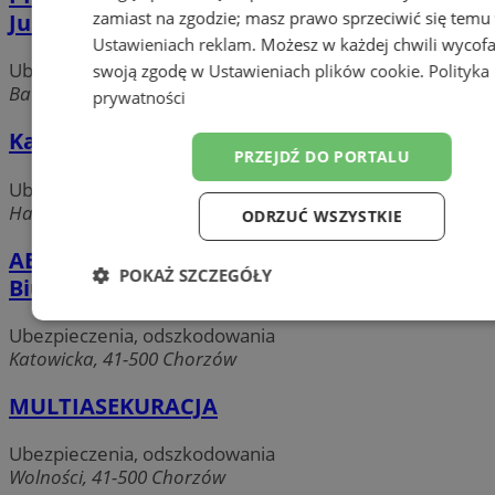
zamiast na zgodzie; masz prawo sprzeciwić się temu
Justyna Szczepaniak
Ustawieniach reklam
. Możesz w każdej chwili wycof
Ubezpieczenia, odszkodowania
swoją zgodę w
Ustawieniach plików cookie
.
Polityka
Batorego, 41-506 Chorzów
prywatności
Kancelaria Brokerska TASK
PRZEJDŹ DO PORTALU
Ubezpieczenia, odszkodowania
Harcerska, 41-500 Chorzów
ODRZUĆ WSZYSTKIE
AEGON Towarzystwo Ubezpieczeń na Życie
POKAŻ SZCZEGÓŁY
Biuro Regionalne w Chorzowie
Niezbędne
Wydajność
Targetow
Ubezpieczenia, odszkodowania
Katowicka, 41-500 Chorzów
MULTIASEKURACJA
Funkcjonalność
Niesklasyfikowa
Ubezpieczenia, odszkodowania
Wolności, 41-500 Chorzów