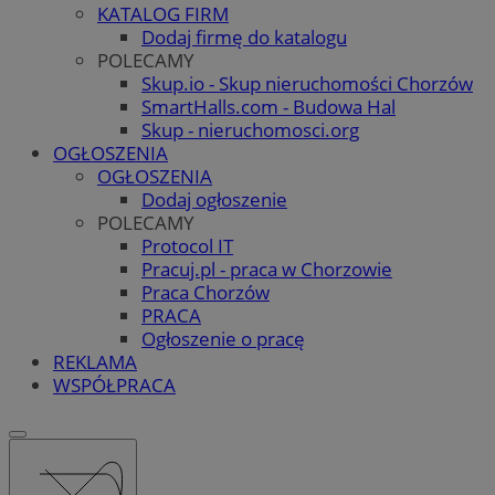
KATALOG FIRM
Dodaj firmę do katalogu
POLECAMY
Skup.io - Skup nieruchomości Chorzów
SmartHalls.com - Budowa Hal
Skup - nieruchomosci.org
OGŁOSZENIA
OGŁOSZENIA
Dodaj ogłoszenie
POLECAMY
Protocol IT
Pracuj.pl - praca w Chorzowie
Praca Chorzów
PRACA
Ogłoszenie o pracę
REKLAMA
WSPÓŁPRACA