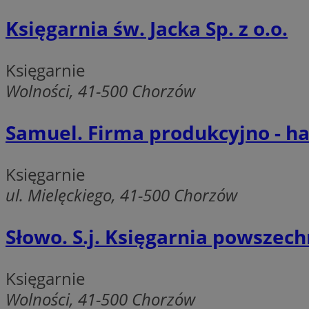
Księgarnia św. Jacka Sp. z o.o.
__cf_bm
Księgarnie
Wolności, 41-500 Chorzów
VISITOR_PRIVACY_
Samuel. Firma produkcyjno - ha
Księgarnie
ul. Mielęckiego, 41-500 Chorzów
INGRESSCOOKIE
Słowo. S.j. Księgarnia powszec
li_gc
Księgarnie
Wolności, 41-500 Chorzów