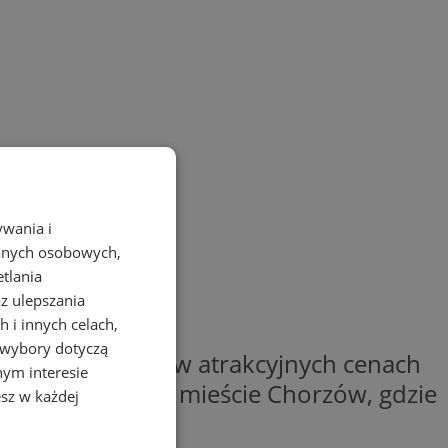
ywania i
danych osobowych,
etlania
az ulepszania
 i innych celach,
 wybory dotyczą
erowych pozycji w atrakcyjnych cenach
nym interesie
ne
księgarnie
w mieście Chorzów, gdzie
sz w każdej