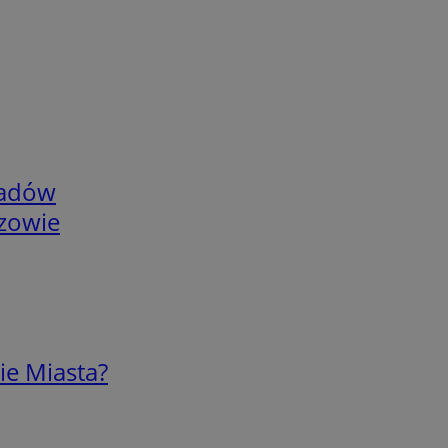
adów
rzowie
ie Miasta?