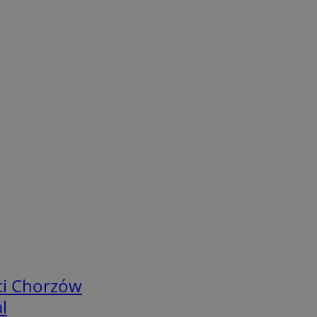
ci Chorzów
l