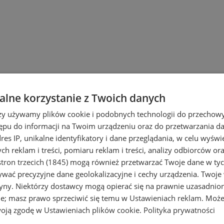
lne korzystanie z Twoich danych
rzy używamy plików cookie i podobnych technologii do przechow
ępu do informacji na Twoim urządzeniu oraz do przetwarzania 
dres IP, unikalne identyfikatory i dane przeglądania, w celu wyświ
h reklam i treści, pomiaru reklam i treści, analizy odbiorców or
tron trzecich (1845)
mogą również przetwarzać Twoje dane w tych
wać precyzyjne dane geolokalizacyjne i cechy urządzenia. Twoje
 książkowym? Największy wybór bestsell
tryny. Niektórzy dostawcy mogą opierać się na prawnie uzasadnio
w Chorzowie. Poznaj najlepiej zaopatrzo
ie; masz prawo sprzeciwić się temu w
Ustawieniach reklam
. Może
i literaturę piękną.
woją zgodę w
Ustawieniach plików cookie
.
Polityka prywatności