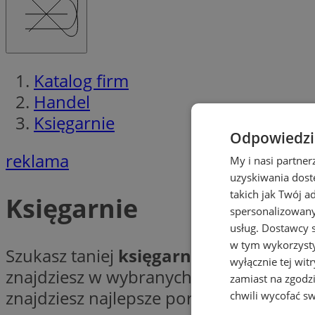
Katalog firm
Handel
Księgarnie
Odpowiedzia
reklama
My i nasi partne
uzyskiwania dost
takich jak Twój a
Księgarnie
spersonalizowanyc
usług.
Dostawcy s
w tym wykorzysty
Szukasz taniej
księgarni
? Jesteś molem
wyłącznie tej wi
znajdziesz w wybranych
księgarniach
zamiast na zgodz
znajdziesz najlepsze poradniki, słowniki 
chwili wycofać s