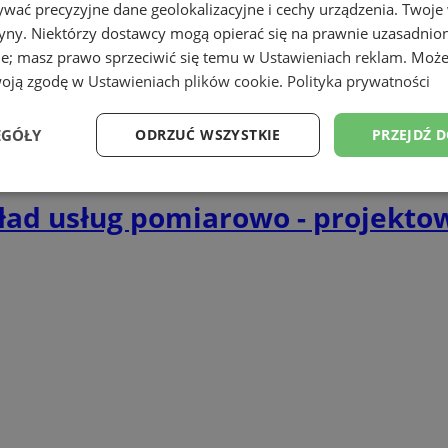
liżu Chorzowa.
wać precyzyjne dane geolokalizacyjne i cechy urządzenia. Twoje
tryny. Niektórzy dostawcy mogą opierać się na prawnie uzasadnio
ie; masz prawo sprzeciwić się temu w
Ustawieniach reklam
. Może
woją zgodę w
Ustawieniach plików cookie
.
Polityka prywatności
EGÓŁY
ODRZUĆ WSZYSTKIE
PRZEJDŹ 
Wydajność
Targetowanie
Funkcjonalność
Ni
ład usług pomiarowo - projekto
ezbędne
Wydajność
Targetowanie
Funkcjonalność
Niesklasyfikow
ie umożliwiają korzystanie z podstawowych funkcji strony internetowej, takich jak log
Bez niezbędnych plików cookie nie można prawidłowo korzystać ze strony internetowe
Okres
Provider
/
Domena
Opis
przechowywania