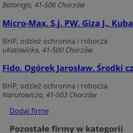
Batorego, 41-506 Chorzów
li_gc
Micro-Max. S.j. PW. Giza J., Kuba
Nazwa
BHP, odzież ochronna i robocza
Nazwa
openstat_umr82x3
Nazwa
uKatowicka, 41-500 Chorzów
openstat_gid
VP
pb_rtb_ev_part
openstat_pbi939ar
Fido. Ogórek Jarosław. Środki cz
openstat_khpu8s
openstat_iy2unm5p
_clck
__gads
BHP, odzież ochronna i robocza
incap_ses_1688_32
Narutowicza, 41-503 Chorzów
openstat_wj089dcr
__Secure-
_clsk
ROLLOUT_TOKEN
visid_incap_322052
Dodaj firmę
_clsk
bcookie
Pozostałe firmy w kategorii