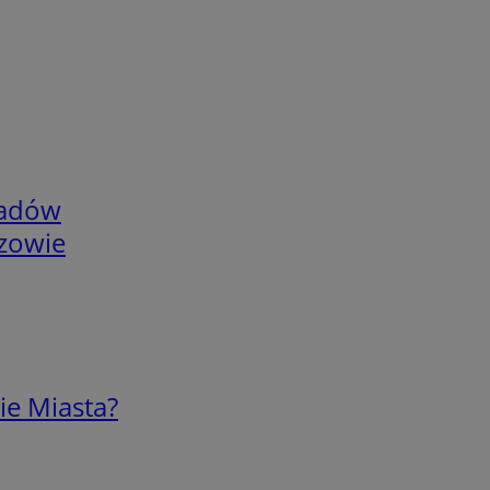
adów
rzowie
ie Miasta?