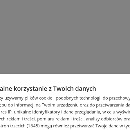
robocza
lne korzystanie z Twoich danych
rzy używamy plików cookie i podobnych technologii do przechow
wiesz, gdzie zaopatrzyć się w buty roboc
ępu do informacji na Twoim urządzeniu oraz do przetwarzania 
dres IP, unikalne identyfikatory i dane przeglądania, w celu wyświ
e posiadają w swojej ofercie artykuły ta
h reklam i treści, pomiaru reklam i treści, analizy odbiorców or
Dowiedz się więcej o
szkoleniach BHP
i 
tron trzecich (1845)
mogą również przetwarzać Twoje dane w tych