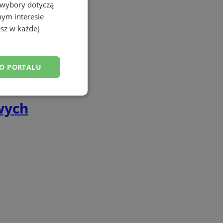
 wybory dotyczą
nym interesie
sz w każdej
DO PORTALU
esklasyfikowane
wych
ane
owanie użytkownika i
j.