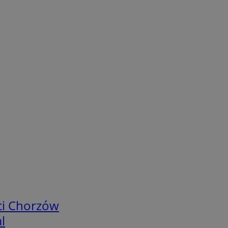
ci Chorzów
l