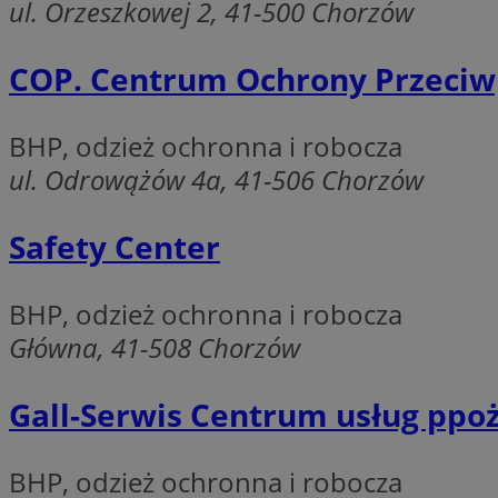
ul. Orzeszkowej 2, 41-500 Chorzów
QeSessID
MvSessID
COP. Centrum Ochrony Przeci
SessID
CookieScriptConse
BHP, odzież ochronna i robocza
ul. Odrowążów 4a, 41-506 Chorzów
__cf_bm
Safety Center
VISITOR_PRIVACY_
BHP, odzież ochronna i robocza
Główna, 41-508 Chorzów
Gall-Serwis Centrum usług ppoż
INGRESSCOOKIE
BHP, odzież ochronna i robocza