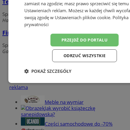
Tennis Shop
zamiast na zgodzie; masz prawo sprzeciwić się temu
Ustawieniach reklam
. Możesz w każdej chwili wycof
Sprzęt sportowy, rowery, narty
swoją zgodę w
Ustawieniach plików cookie
.
Polityka
Harcerska, 41-500 Chorzów
prywatności
Firma TWOMARK
PRZEJDŹ DO PORTALU
Sprzęt sportowy, rowery, narty
Gałeczki, 41-500 Chorzów
ODRZUĆ WSZYSTKIE
Dodaj firmę
POKAŻ SZCZEGÓŁY
Pozostałe firmy w kategorii
Niezbędne
Wydajność
Targetow
reklama
Meble na wymiar
Funkcjonalność
Niesklasyfikowa
Jak wyrobić książeczkę
sanepidowską?
Części samochodowe do -70%