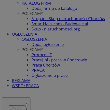
KATALOG FIRM
Dodaj firmę do katalogu
POLECAMY
Skup.io - Skup nieruchomości Chorzów
SmartHalls.com - Budowa Hal
Skup - nieruchomosci.org
OGŁOSZENIA
OGŁOSZENIA
Dodaj ogłoszenie
POLECAMY
Protocol IT
Pracuj.pl - praca w Chorzowie
Praca Chorzów
PRACA
Ogłoszenie o pracę
REKLAMA
WSPÓŁPRACA