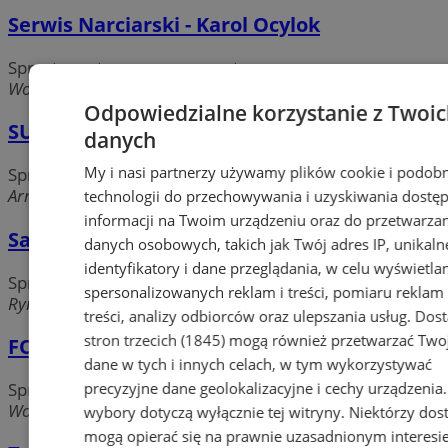
Serwis Narciarski - Karol Ocylok
Sprzęt sportowy, rowery, narty
Wolności, 41-500 Chorzów
Odpowiedzialne korzystanie z Twoi
SUMMIT S.A.
danych
My i nasi partnerzy używamy plików cookie i podob
Sprzęt sportowy, rowery, narty
Armii Krajowej, 41-500 Chorzów
technologii do przechowywania i uzyskiwania dostę
informacji na Twoim urządzeniu oraz do przetwarza
Salon Rowerowo - Sportowy UNISPORT
danych osobowych, takich jak Twój adres IP, unikaln
identyfikatory i dane przeglądania, w celu wyświetla
Sprzęt sportowy, rowery, narty
spersonalizowanych reklam i treści, pomiaru reklam 
Rynek, 41-500 Chorzów
treści, analizy odbiorców oraz ulepszania usług.
Dos
stron trzecich (1845)
mogą również przetwarzać Two
FOOTBALL SPORT - Sklep sportowy
dane w tych i innych celach, w tym wykorzystywać
Sprzęt sportowy, rowery, narty
precyzyjne dane geolokalizacyjne i cechy urządzenia
Wolności, 41-500 Chorzów
wybory dotyczą wyłącznie tej witryny. Niektórzy do
mogą opierać się na prawnie uzasadnionym interesi