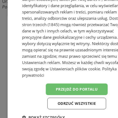
Urzędy Pocztowe
identyfikatory i dane przeglądania, w celu wyświetla
Pocztowa, 41-500 Chorzów
spersonalizowanych reklam i treści, pomiaru reklam 
treści, analizy odbiorców oraz ulepszania usług.
Dos
stron trzecich (1845)
mogą również przetwarzać Two
dane w tych i innych celach, w tym wykorzystywać
precyzyjne dane geolokalizacyjne i cechy urządzenia
wybory dotyczą wyłącznie tej witryny. Niektórzy do
mogą opierać się na prawnie uzasadnionym interesi
zamiast na zgodzie; masz prawo sprzeciwić się temu
Ustawieniach reklam
. Możesz w każdej chwili wycof
swoją zgodę w
Ustawieniach plików cookie
.
Polityka
Dodaj firmę
prywatności
Pozostałe firmy w kategorii
PRZEJDŹ DO PORTALU
reklama
ODRZUĆ WSZYSTKIE
Meble na wymiar
Jak wyrobić książeczkę
POKAŻ SZCZEGÓŁY