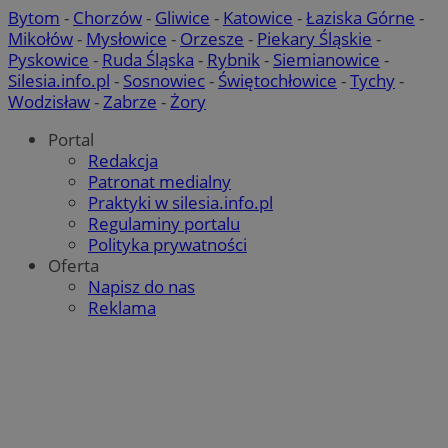
QeSessID
mojchorzow.pl
1 rok
Bytom
-
Chorzów
-
Gliwice
-
Katowice
-
Łaziska Górne
-
Mikołów
-
Mysłowice
-
Orzesze
-
Piekary Śląskie
-
Pyskowice
-
Ruda Śląska
-
Rybnik
-
Siemianowice
-
MvSessID
mojchorzow.pl
1 rok
Silesia.info.pl
-
Sosnowiec
-
Świętochłowice
-
Tychy
-
Wodzisław
-
Zabrze
-
Żory
Portal
SessID
mojchorzow.pl
1 rok
Redakcja
Patronat medialny
Praktyki w silesia.info.pl
CookieScriptConsent
4 tygodnie
CookieScript
Regulaminy portalu
mojchorzow.pl
Polityka prywatności
Oferta
Napisz do nas
Reklama
Google Privacy Policy