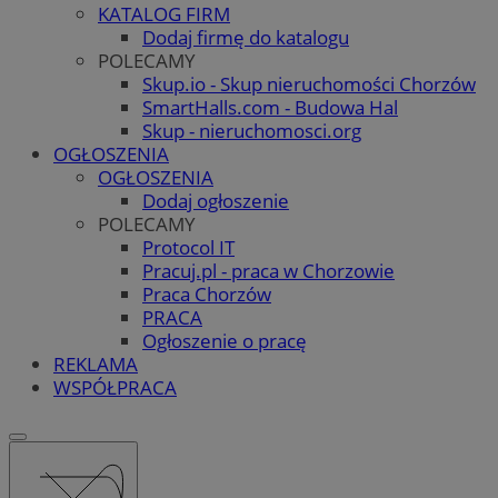
KATALOG FIRM
Dodaj firmę do katalogu
POLECAMY
Skup.io - Skup nieruchomości Chorzów
SmartHalls.com - Budowa Hal
Skup - nieruchomosci.org
OGŁOSZENIA
OGŁOSZENIA
Dodaj ogłoszenie
POLECAMY
Protocol IT
Pracuj.pl - praca w Chorzowie
Praca Chorzów
PRACA
Ogłoszenie o pracę
REKLAMA
WSPÓŁPRACA