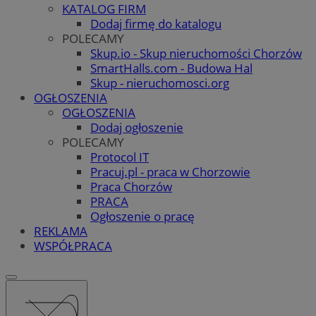
KATALOG FIRM
Dodaj firmę do katalogu
POLECAMY
Skup.io - Skup nieruchomości Chorzów
SmartHalls.com - Budowa Hal
Skup - nieruchomosci.org
OGŁOSZENIA
OGŁOSZENIA
Dodaj ogłoszenie
POLECAMY
Protocol IT
Pracuj.pl - praca w Chorzowie
Praca Chorzów
PRACA
Ogłoszenie o pracę
REKLAMA
WSPÓŁPRACA