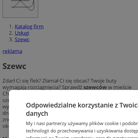
Katalog firm
Usługi
Szewc
reklama
Szewc
Zdarł Ci się flek? Złamał Ci się obcas? Twoje buty
wymagają rozciągnięcia? Sprawdź
szewców
w mieście
Chorzów. Znajdź fachowców w Chorzowie, którzy usługi
szewskie takie jak: naprawa i konserwacja obuwia,
Odpowiedzialne korzystanie z Twoi
wymiana fleków, czy czyszczenie wykonują każdego
danych
dnia. Ich doświadczenie pozwoli Ci w krótkim czasie
znów cieszyć się butami – wybierz swojego
szewca
w
My i nasi partnerzy używamy plików cookie i podob
okolicy Chorzów.
technologii do przechowywania i uzyskiwania dostę