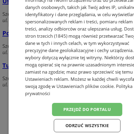
informacji na Twoim urządzeniu oraz do przetwarza
Usługi szewskie
danych osobowych, takich jak Twój adres IP, unikaln
Szewc
identyfikatory i dane przeglądania, w celu wyświetla
ul. Hajducka 10, 41-500 Chorzów
spersonalizowanych reklam i treści, pomiaru reklam 
treści, analizy odbiorców oraz ulepszania usług.
Dos
Podobiński Andrzej. Naprawa obuwia
stron trzecich (1845)
mogą również przetwarzać Two
dane w tych i innych celach, w tym wykorzystywać
Szewc
precyzyjne dane geolokalizacyjne i cechy urządzenia
ul. Wyspiańskiego, 41-500 Chorzów
wybory dotyczą wyłącznie tej witryny. Niektórzy do
Tukaj Leszek. Usługi szewskie
mogą opierać się na prawnie uzasadnionym interesi
zamiast na zgodzie; masz prawo sprzeciwić się temu
Szewc
Ustawieniach reklam
. Możesz w każdej chwili wycof
ul. 16 Lipca 29a, 41-500 Chorzów
swoją zgodę w
Ustawieniach plików cookie
.
Polityka
prywatności
Dodaj firmę
Pozostałe firmy w kategorii
PRZEJDŹ DO PORTALU
reklama
ODRZUĆ WSZYSTKIE