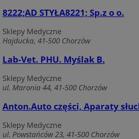
QeSessID
8222;AD STYŁA8221; Sp.z o o.
MvSessID
SessID
Sklepy Medyczne
CookieScriptConse
Hajducka, 41-500 Chorzów
Lab-Vet. PHU. Myślak B.
__cf_bm
Sklepy Medyczne
VISITOR_PRIVACY_
ul. Maronia 44, 41-500 Chorzów
Anton.Auto części, Aparaty słu
Sklepy Medyczne
INGRESSCOOKIE
ul. Powstańców 23, 41-500 Chorzów