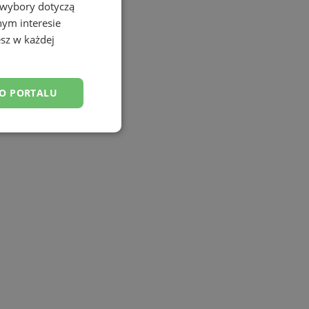
 wybory dotyczą
nym interesie
sz w każdej
DO PORTALU
esklasyfikowane
ane
owanie użytkownika i
j.