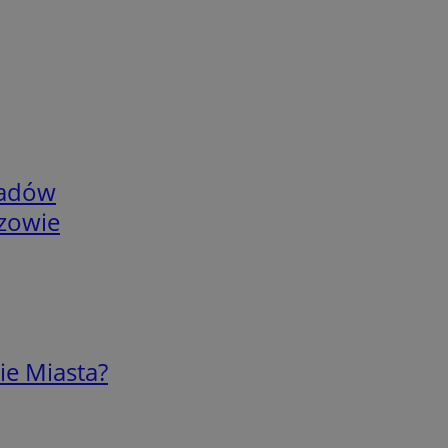
adów
rzowie
ie Miasta?