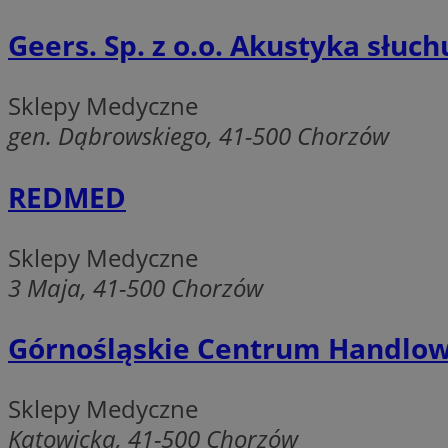
li_gc
Geers. Sp. z o.o. Akustyka słuc
Sklepy Medyczne
Nazwa
gen. Dąbrowskiego, 41-500 Chorzów
Nazwa
openstat_umr82x3
Nazwa
openstat_gid
VP
REDMED
pb_rtb_ev_part
openstat_pbi939ar
openstat_khpu8s
Sklepy Medyczne
openstat_iy2unm5p
_clck
__gads
3 Maja, 41-500 Chorzów
incap_ses_1688_32
openstat_wj089dcr
__Secure-
_clsk
ROLLOUT_TOKEN
Górnośląskie Centrum Handlow
visid_incap_322052
Sklepy Medyczne
_clsk
bcookie
Katowicka, 41-500 Chorzów