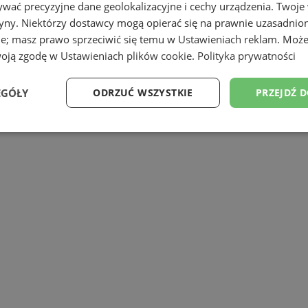
wać precyzyjne dane geolokalizacyjne i cechy urządzenia. Twoje
TOPEDYCZNY TOMASZ ŚWIERK
tryny. Niektórzy dostawcy mogą opierać się na prawnie uzasadnio
ie; masz prawo sprzeciwić się temu w
Ustawieniach reklam
. Może
woją zgodę w
Ustawieniach plików cookie
.
Polityka prywatności
EGÓŁY
ODRZUĆ WSZYSTKIE
PRZEJDŹ 
Wydajność
Targetowanie
Funkcjonalność
Ni
ezbędne
Wydajność
Targetowanie
Funkcjonalność
Niesklasyfikow
ie umożliwiają korzystanie z podstawowych funkcji strony internetowej, takich jak log
Bez niezbędnych plików cookie nie można prawidłowo korzystać ze strony internetowe
Okres
Provider
/
Domena
Opis
przechowywania