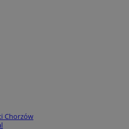
ci Chorzów
l