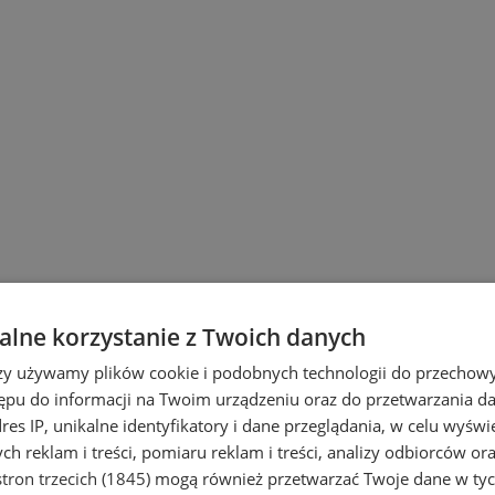
lne korzystanie z Twoich danych
rzy używamy plików cookie i podobnych technologii do przechow
edyczny
w mieście Chorzów? Poniższa li
ępu do informacji na Twoim urządzeniu oraz do przetwarzania 
dres IP, unikalne identyfikatory i dane przeglądania, w celu wyświ
aopatrzyć się między innymi w sprzęt do 
h reklam i treści, pomiaru reklam i treści, analizy odbiorców or
lkoniki czy podpórki.
tron trzecich (1845)
mogą również przetwarzać Twoje dane w tych