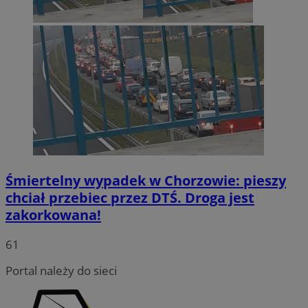
Śmiertelny wypadek w Chorzowie: pieszy
chciał przebiec przez DTŚ. Droga jest
zakorkowana!
INGRESSCOOKIE
Sesja
NGINX Inc.
bh.contextweb.com
61
Portal należy do sieci