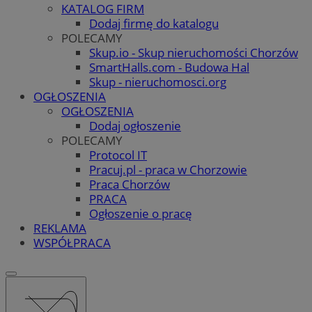
KATALOG FIRM
Dodaj firmę do katalogu
POLECAMY
Skup.io - Skup nieruchomości Chorzów
SmartHalls.com - Budowa Hal
Skup - nieruchomosci.org
OGŁOSZENIA
OGŁOSZENIA
Dodaj ogłoszenie
POLECAMY
Protocol IT
Pracuj.pl - praca w Chorzowie
Praca Chorzów
PRACA
Ogłoszenie o pracę
REKLAMA
WSPÓŁPRACA