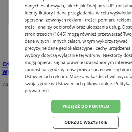
danych osobowych, takich jak Twój adres IP, unikaln
identyfikatory i dane przeglądania, w celu wyświetla
spersonalizowanych reklam i treści, pomiaru reklam 
treści, analizy odbiorców oraz ulepszania usług.
Dos
stron trzecich (1845)
mogą również przetwarzać Two
dane w tych i innych celach, w tym wykorzystywać
precyzyjne dane geolokalizacyjne i cechy urządzenia
wybory dotyczą wyłącznie tej witryny. Niektórzy do
mogą opierać się na prawnie uzasadnionym interesi
Oficjalne wyniki wyborów: W Chorzowie
zamiast na zgodzie; masz prawo sprzeciwić się temu
wygrywa Rafał Trzaskowski!
Ustawieniach reklam
. Możesz w każdej chwili wycof
swoją zgodę w
Ustawieniach plików cookie
.
Polityka
74
prywatności
PRZEJDŹ DO PORTALU
ODRZUĆ WSZYSTKIE