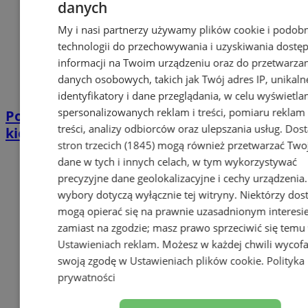
danych
My i nasi partnerzy używamy plików cookie i podob
technologii do przechowywania i uzyskiwania dostę
informacji na Twoim urządzeniu oraz do przetwarza
danych osobowych, takich jak Twój adres IP, unikaln
identyfikatory i dane przeglądania, w celu wyświetla
spersonalizowanych reklam i treści, pomiaru reklam 
Policjant po służbie zatrzymał pijanego
treści, analizy odbiorców oraz ulepszania usług.
Dos
kierowcę. Miał prawie 2 promile
stron trzecich (1845)
mogą również przetwarzać Two
dane w tych i innych celach, w tym wykorzystywać
precyzyjne dane geolokalizacyjne i cechy urządzenia
wybory dotyczą wyłącznie tej witryny. Niektórzy do
mogą opierać się na prawnie uzasadnionym interesi
zamiast na zgodzie; masz prawo sprzeciwić się temu
Ustawieniach reklam
. Możesz w każdej chwili wycof
swoją zgodę w
Ustawieniach plików cookie
.
Polityka
prywatności