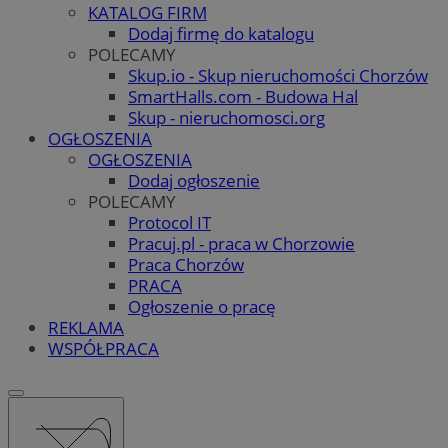
KATALOG FIRM
Dodaj firmę do katalogu
POLECAMY
Skup.io - Skup nieruchomości Chorzów
SmartHalls.com - Budowa Hal
Skup - nieruchomosci.org
OGŁOSZENIA
OGŁOSZENIA
Dodaj ogłoszenie
POLECAMY
Protocol IT
Pracuj.pl - praca w Chorzowie
Praca Chorzów
PRACA
Ogłoszenie o pracę
REKLAMA
WSPÓŁPRACA