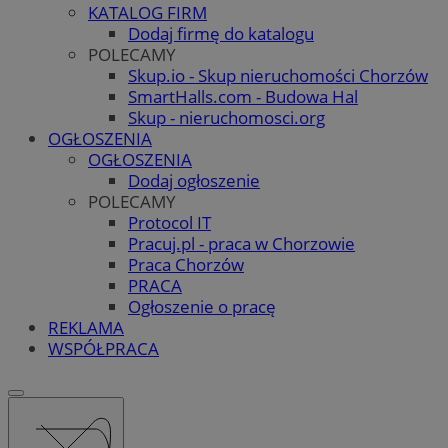
KATALOG FIRM
Dodaj firmę do katalogu
POLECAMY
Skup.io - Skup nieruchomości Chorzów
SmartHalls.com - Budowa Hal
Skup - nieruchomosci.org
OGŁOSZENIA
OGŁOSZENIA
Dodaj ogłoszenie
POLECAMY
Protocol IT
Pracuj.pl - praca w Chorzowie
Praca Chorzów
PRACA
Ogłoszenie o pracę
REKLAMA
WSPÓŁPRACA