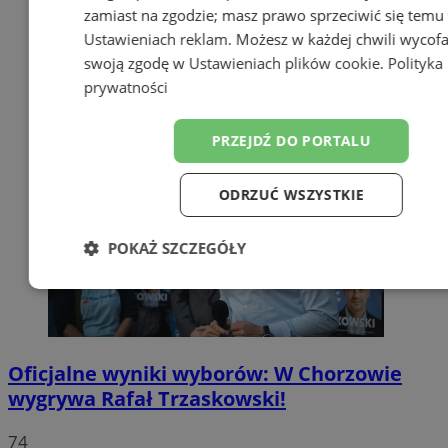
zamiast na zgodzie; masz prawo sprzeciwić się temu
Ustawieniach reklam
. Możesz w każdej chwili wycof
swoją zgodę w
Ustawieniach plików cookie
.
Polityka
prywatności
PRZEJDŹ DO PORTALU
ODRZUĆ WSZYSTKIE
POKAŻ SZCZEGÓŁY
Niezbędne
Wydajność
Targetow
Oficjalne wyniki wyborów: W Chorzowie
Funkcjonalność
Niesklasyfikowa
wygrywa Rafał Trzaskowski!
74