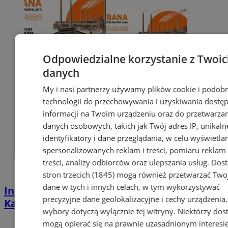
Odpowiedzialne korzystanie z Twoi
danych
My i nasi partnerzy używamy plików cookie i podob
technologii do przechowywania i uzyskiwania dostę
informacji na Twoim urządzeniu oraz do przetwarza
danych osobowych, takich jak Twój adres IP, unikaln
identyfikatory i dane przeglądania, w celu wyświetla
spersonalizowanych reklam i treści, pomiaru reklam 
treści, analizy odbiorców oraz ulepszania usług.
Dos
stron trzecich (1845)
mogą również przetwarzać Two
dane w tych i innych celach, w tym wykorzystywać
Industrialna podróż przez Chorzów i
precyzyjne dane geolokalizacyjne i cechy urządzenia
Katowice. Nadchodzi HUTBANA 2026
wybory dotyczą wyłącznie tej witryny. Niektórzy do
mogą opierać się na prawnie uzasadnionym interesi