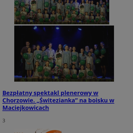
Bezpłatny spektakl plenerowy w
Chorzowie. „Świtezianka” na boisku w
Maciejkowicach
3