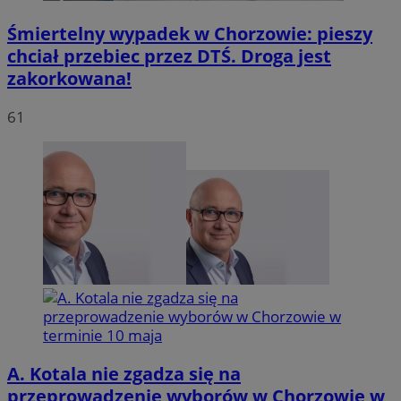
Śmiertelny wypadek w Chorzowie: pieszy
chciał przebiec przez DTŚ. Droga jest
zakorkowana!
INGRESSCOOKIE
Sesja
NGINX Inc.
bh.contextweb.com
61
li_gc
5 miesię
LinkedIn
tygodn
Corporation
.linkedin.com
A. Kotala nie zgadza się na
Provider
/
Nazwa
Domena
przeprowadzenie wyborów w Chorzowie w