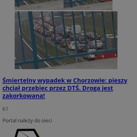
Śmiertelny wypadek w Chorzowie: pieszy
chciał przebiec przez DTŚ. Droga jest
zakorkowana!
INGRESSCOOKIE
Sesja
NGINX Inc.
bh.contextweb.com
61
Portal należy do sieci