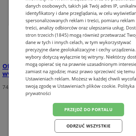
danych osobowych, takich jak Twój adres IP, unikaln
identyfikatory i dane przeglądania, w celu wyświetla
spersonalizowanych reklam i treści, pomiaru reklam 
treści, analizy odbiorców oraz ulepszania usług.
Dos
stron trzecich (1845)
mogą również przetwarzać Two
dane w tych i innych celach, w tym wykorzystywać
precyzyjne dane geolokalizacyjne i cechy urządzenia
wybory dotyczą wyłącznie tej witryny. Niektórzy do
mogą opierać się na prawnie uzasadnionym interesi
Oficjalne wyniki wyborów: W Chorzowie
zamiast na zgodzie; masz prawo sprzeciwić się temu
wygrywa Rafał Trzaskowski!
Ustawieniach reklam
. Możesz w każdej chwili wycof
swoją zgodę w
Ustawieniach plików cookie
.
Polityka
74
prywatności
PRZEJDŹ DO PORTALU
ODRZUĆ WSZYSTKIE