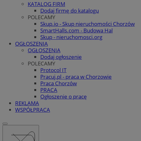
KATALOG FIRM
Dodaj firmę do katalogu
POLECAMY
Skup.io - Skup nieruchomości Chorzów
SmartHalls.com - Budowa Hal
Skup - nieruchomosci.org
OGŁOSZENIA
OGŁOSZENIA
Dodaj ogłoszenie
POLECAMY
Protocol IT
Pracuj.pl - praca w Chorzowie
Praca Chorzów
PRACA
Ogłoszenie o pracę
REKLAMA
WSPÓŁPRACA