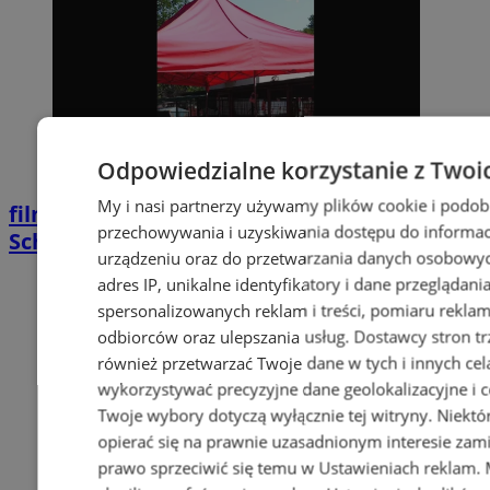
Odpowiedzialne korzystanie z Twoi
My i nasi partnerzy używamy plików cookie i podob
film
Upał doskwiera zwierzętom.
przechowywania i uzyskiwania dostępu do informac
Schronisko PsiKot pilnie prosi o pomoc
urządzeniu oraz do przetwarzania danych osobowych
adres IP, unikalne identyfikatory i dane przeglądani
spersonalizowanych reklam i treści, pomiaru reklam i
odbiorców oraz ulepszania usług.
Dostawcy stron tr
również przetwarzać Twoje dane w tych i innych cel
wykorzystywać precyzyjne dane geolokalizacyjne i c
Twoje wybory dotyczą wyłącznie tej witryny. Niekt
opierać się na prawnie uzasadnionym interesie zami
prawo sprzeciwić się temu w
Ustawieniach reklam
.