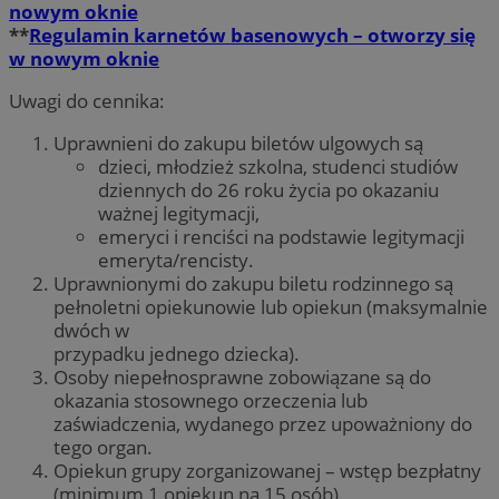
nowym oknie
**
Regulamin karnetów basenowych – otworzy się
w nowym oknie
Uwagi do cennika:
Uprawnieni do zakupu biletów ulgowych są
dzieci, młodzież szkolna, studenci studiów
dziennych do 26 roku życia po okazaniu
ważnej legitymacji,
emeryci i renciści na podstawie legitymacji
emeryta/rencisty.
Uprawnionymi do zakupu biletu rodzinnego są
pełnoletni opiekunowie lub opiekun (maksymalnie
dwóch w
przypadku jednego dziecka).
Osoby niepełnosprawne zobowiązane są do
okazania stosownego orzeczenia lub
zaświadczenia, wydanego przez upoważniony do
tego organ.
Opiekun grupy zorganizowanej – wstęp bezpłatny
(minimum 1 opiekun na 15 osób).