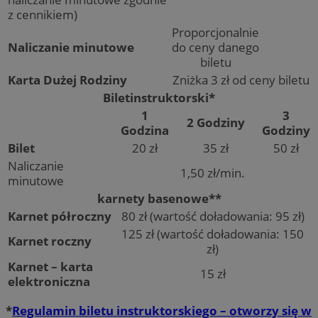
z cennikiem)
Proporcjonalnie
Naliczanie minutowe
do ceny danego
biletu
Karta Dużej Rodziny
Zniżka 3 zł od ceny biletu
Biletinstruktorski*
1
3
2 Godziny
Godzina
Godziny
Bilet
20 zł
35 zł
50 zł
Naliczanie
1,50 zł/min.
minutowe
karnety basenowe**
Karnet półroczny
80 zł (wartość doładowania: 95 zł)
125 zł (wartość doładowania: 150
Karnet roczny
zł)
Karnet – karta
15 zł
elektroniczna
*
Regulamin biletu instruktorskiego – otworzy się w