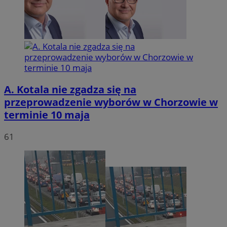
A. Kotala nie zgadza się na
przeprowadzenie wyborów w Chorzowie w
terminie 10 maja
61
INGRESSCOOKIE
Ses
NGINX Inc.
bh.contextweb.com