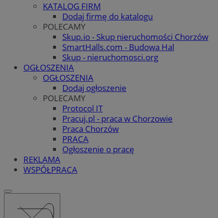
KATALOG FIRM
Dodaj firmę do katalogu
POLECAMY
Skup.io - Skup nieruchomości Chorzów
SmartHalls.com - Budowa Hal
Skup - nieruchomosci.org
OGŁOSZENIA
OGŁOSZENIA
Dodaj ogłoszenie
POLECAMY
Protocol IT
Pracuj.pl - praca w Chorzowie
Praca Chorzów
PRACA
Ogłoszenie o pracę
REKLAMA
WSPÓŁPRACA