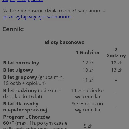
Na terenie basenu działa również saunarium –
przeczytaj więcej o saunarium.
Cennik:
Bilety basenowe
2
1 Godzina
Godziny
Bilet normalny
12 zł
18 zł
Bilet ulgowy
10 zł
13 zł
Bilet grupowy
(grupa min.
11 zł
–
15 osób + opiekun)
Bilet rodzinny
(opiekun +
11 zł + dziecko
–
dziecko do 16 lat)
wg cennika
Bilet dla osoby
9 zł + opiekun
–
niepełnosprawnej
wg cennika
Program „Chorzów
60+”
(max. 1h, po tym czasie
5 zł
naliczanie minutowe zgodnie