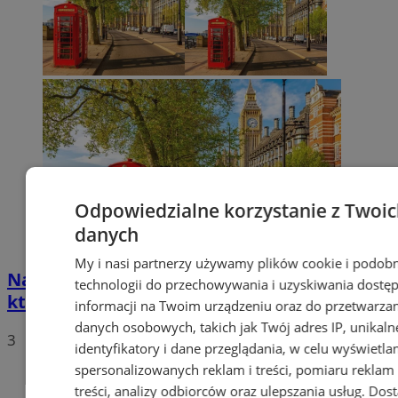
Odpowiedzialne korzystanie z Twoi
danych
My i nasi partnerzy używamy plików cookie i podob
Najciekawsze atrakcje europejskich miast,
technologii do przechowywania i uzyskiwania dostę
które warto odwiedzić
informacji na Twoim urządzeniu oraz do przetwarza
danych osobowych, takich jak Twój adres IP, unikaln
3
identyfikatory i dane przeglądania, w celu wyświetla
spersonalizowanych reklam i treści, pomiaru reklam 
treści, analizy odbiorców oraz ulepszania usług.
Dos