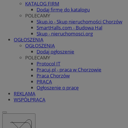
KATALOG FIRM
Dodaj firmę do katalogu
POLECAMY
Skup.io - Skup nieruchomości Chorzów
SmartHalls.com - Budowa Hal
Skup - nieruchomosci.org
OGŁOSZENIA
OGŁOSZENIA
Dodaj ogłoszenie
POLECAMY
Protocol IT
Pracuj.pl - praca w Chorzowie
Praca Chorzów
PRACA
Ogłoszenie o pracę
REKLAMA
WSPÓŁPRACA