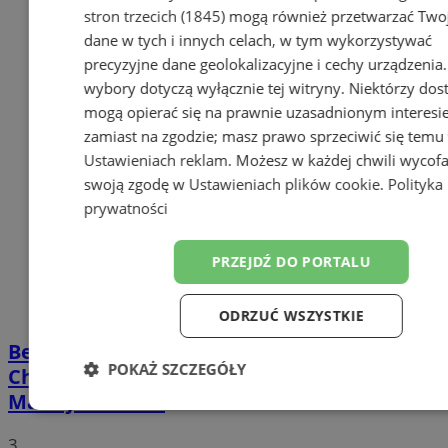
stron trzecich (1845)
mogą również przetwarzać Two
dane w tych i innych celach, w tym wykorzystywać
precyzyjne dane geolokalizacyjne i cechy urządzenia
wybory dotyczą wyłącznie tej witryny. Niektórzy do
mogą opierać się na prawnie uzasadnionym interesi
zamiast na zgodzie; masz prawo sprzeciwić się temu
Ustawieniach reklam
. Możesz w każdej chwili wycof
swoją zgodę w
Ustawieniach plików cookie
.
Polityka
prywatności
PRZEJDŹ DO PORTALU
ODRZUĆ WSZYSTKIE
Bezpłatny spektakl plenerowy w
POKAŻ SZCZEGÓŁY
Chorzowie. „Świtezianka” na boisku w
Maciejkowicach
Niezbędne
Wydajność
Targetow
3