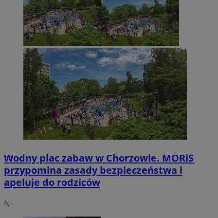
Wodny plac zabaw w Chorzowie. MORiS
przypomina zasady bezpieczeństwa i
apeluje do rodziców
N