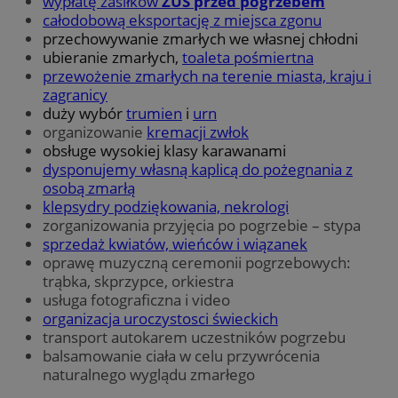
wypłatę zasiłków
ZUS przed pogrzebem
całodobową eksportację z miejsca zgonu
przechowywanie zmarłych we własnej chłodni
ubieranie zmarłych,
toaleta pośmiertna
przewożenie zmarłych na terenie miasta, kraju i
zagranicy
duży wybór
trumien
i
urn
organizowanie
kremacji zwłok
obsługe wysokiej klasy karawanami
dysponujemy własną kaplicą do pożegnania z
osobą zmarłą
klepsydry podziękowania, nekrologi
zorganizowania przyjęcia po pogrzebie – stypa
sprzedaż kwiatów, wieńców i wiązanek
oprawę muzyczną ceremonii pogrzebowych:
trąbka, skprzypce, orkiestra
usługa fotograficzna i video
organizacja uroczystosci świeckich
transport autokarem uczestników pogrzebu
balsamowanie ciała w celu przywrócenia
naturalnego wyglądu zmarłego