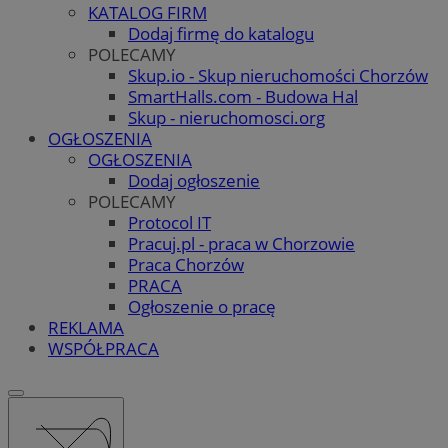
KATALOG FIRM
Dodaj firmę do katalogu
POLECAMY
Skup.io - Skup nieruchomości Chorzów
SmartHalls.com - Budowa Hal
Skup - nieruchomosci.org
OGŁOSZENIA
OGŁOSZENIA
Dodaj ogłoszenie
POLECAMY
Protocol IT
Pracuj.pl - praca w Chorzowie
Praca Chorzów
PRACA
Ogłoszenie o pracę
REKLAMA
WSPÓŁPRACA