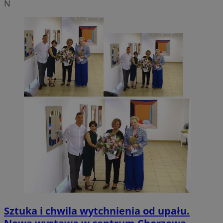
N
Sztuka i chwila wytchnienia od upału.