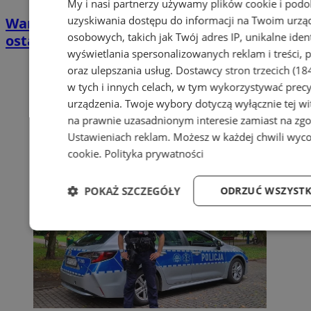
My i nasi partnerzy używamy plików cookie i pod
uzyskiwania dostępu do informacji na Twoim urzą
Warsztaty upcyklingu w Chorzowie. Zostały
osobowych, takich jak Twój adres IP, unikalne iden
ostatnie wolne miejsca
wyświetlania spersonalizowanych reklam i treści, p
oraz ulepszania usług.
Dostawcy stron trzecich (18
w tych i innych celach, w tym wykorzystywać precy
urządzenia. Twoje wybory dotyczą wyłącznie tej wi
na prawnie uzasadnionym interesie zamiast na zgo
Ustawieniach reklam
. Możesz w każdej chwili wyc
cookie
.
Polityka prywatności
POKAŻ SZCZEGÓŁY
ODRZUĆ WSZYSTK
Niezbędne
Wydajność
Targetowani