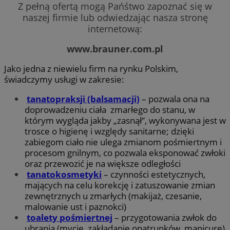
Z pełną ofertą mogą Pańśtwo zapoznać się w
naszej firmie lub odwiedzając nasza stronę
internetową:
www.brauner.com.pl
Jako jedna z niewielu firm na rynku Polskim,
świadczymy usługi w zakresie:
tanatopraksji (balsamacji)
– pozwala ona na
doprowadzeniu ciała zmarłego do stanu, w
którym wygląda jakby „zasnął”, wykonywana jest w
trosce o higienę i względy sanitarne; dzięki
zabiegom ciało nie ulega zmianom pośmiertnym i
procesom gnilnym, co pozwala eksponować zwłoki
oraz przewozić je na większe odległości
tanatokosmetyki
– czynności estetycznych,
mających na celu korekcję i zatuszowanie zmian
zewnętrznych u zmarłych (makijaż, czesanie,
malowanie ust i paznokci)
toalety pośmiertnej
– przygotowania zwłok do
ubrania (mycie, zakładanie opatrunków, manicure)