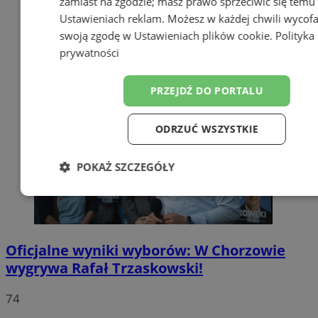
zamiast na zgodzie; masz prawo sprzeciwić się temu
Ustawieniach reklam
. Możesz w każdej chwili wycof
swoją zgodę w
Ustawieniach plików cookie
.
Polityka
prywatności
PRZEJDŹ DO PORTALU
ODRZUĆ WSZYSTKIE
POKAŻ SZCZEGÓŁY
Niezbędne
Wydajność
Targetow
Oficjalne wyniki wyborów: W Chorzowie
Funkcjonalność
Niesklasyfikowa
wygrywa Rafał Trzaskowski!
74