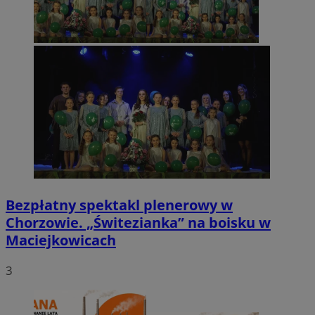
Bezpłatny spektakl plenerowy w
Chorzowie. „Świtezianka” na boisku w
Maciejkowicach
3