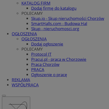
KATALOG FIRM
Dodaj firmę do katalogu
POLECAMY
Skup.io - Skup nieruchomości Chorzów
SmartHalls.com - Budowa Hal
Skup - nieruchomosci.org
OGŁOSZENIA
OGŁOSZENIA
Dodaj ogłoszenie
POLECAMY
Protocol IT
Pracuj.pl - praca w Chorzowie
Praca Chorzów
PRACA
Ogłoszenie o pracę
REKLAMA
WSPÓŁPRACA