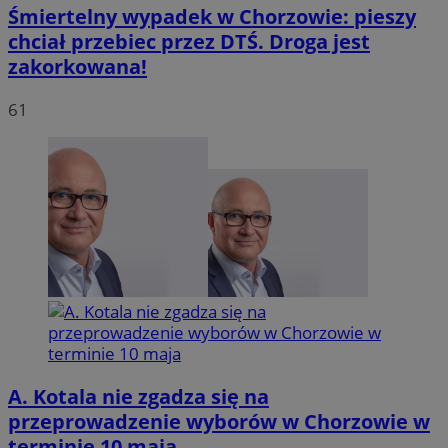
Śmiertelny wypadek w Chorzowie: pieszy
chciał przebiec przez DTŚ. Droga jest
zakorkowana!
INGRESSCOOKIE
Sesja
NGINX Inc.
bh.contextweb.com
61
li_gc
5 miesię
LinkedIn
tygodn
Corporation
.linkedin.com
A. Kotala nie zgadza się na
Provider
/
Nazwa
przeprowadzenie wyborów w Chorzowie w
Domena
Provider
/
Okres
terminie 10 maja
Nazwa
Opis