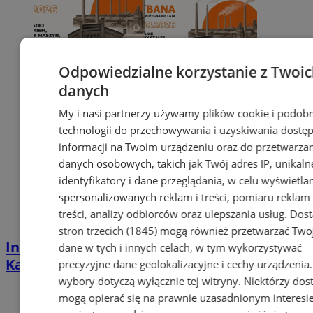
Odpowiedzialne korzystanie z Twoi
danych
My i nasi partnerzy używamy plików cookie i podob
technologii do przechowywania i uzyskiwania dostę
informacji na Twoim urządzeniu oraz do przetwarza
danych osobowych, takich jak Twój adres IP, unikaln
identyfikatory i dane przeglądania, w celu wyświetla
spersonalizowanych reklam i treści, pomiaru reklam 
treści, analizy odbiorców oraz ulepszania usług.
Dos
stron trzecich (1845)
mogą również przetwarzać Two
Industrialna podróż przez Chorzów i
dane w tych i innych celach, w tym wykorzystywać
Katowice. Nadchodzi HUTBANA 2026
precyzyjne dane geolokalizacyjne i cechy urządzenia
wybory dotyczą wyłącznie tej witryny. Niektórzy do
mogą opierać się na prawnie uzasadnionym interesi