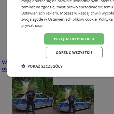
mogą opierać się na prawnie uzasadnionym interesi
zamiast na zgodzie; masz prawo sprzeciwić się temu
Ustawieniach reklam
. Możesz w każdej chwili wycof
swoją zgodę w
Ustawieniach plików cookie
.
Polityka
prywatności
PRZEJDŹ DO PORTALU
ODRZUĆ WSZYSTKIE
Warsztaty upcyklingu w Chorzowie. Zostały
POKAŻ SZCZEGÓŁY
ostatnie wolne miejsca
Niezbędne
Wydajność
Targetow
Funkcjonalność
Niesklasyfikowa