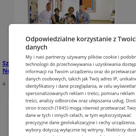
Odpowiedzialne korzystanie z Twoi
danych
My i nasi partnerzy używamy plików cookie i podob
Sztuka i chwila wytchnienia od upału.
technologii do przechowywania i uzyskiwania dostę
Nowa wystawa w centrum Chorzowa
informacji na Twoim urządzeniu oraz do przetwarza
danych osobowych, takich jak Twój adres IP, unikaln
4
identyfikatory i dane przeglądania, w celu wyświetla
spersonalizowanych reklam i treści, pomiaru reklam 
treści, analizy odbiorców oraz ulepszania usług.
Dos
stron trzecich (1845)
mogą również przetwarzać Two
dane w tych i innych celach, w tym wykorzystywać
precyzyjne dane geolokalizacyjne i cechy urządzenia
wybory dotyczą wyłącznie tej witryny. Niektórzy do