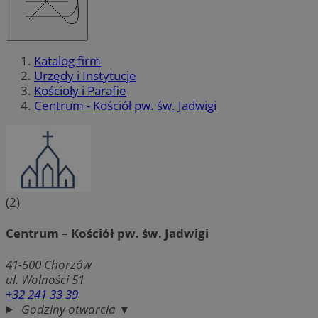
Katalog firm
Urzędy i Instytucje
Kościoły i Parafie
Centrum - Kościół pw. św. Jadwigi
(2)
Centrum – Kościół pw. św. Jadwigi
41-500
Chorzów
ul. Wolności 51
+32 241 33 39
Godziny otwarcia ▼