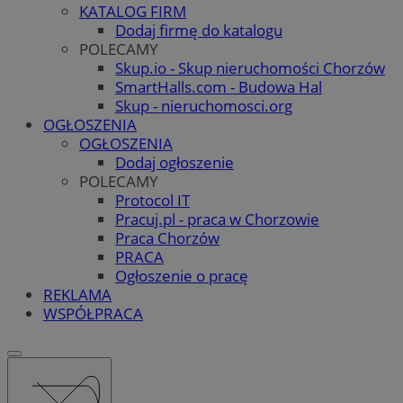
KATALOG FIRM
Dodaj firmę do katalogu
POLECAMY
Skup.io - Skup nieruchomości Chorzów
SmartHalls.com - Budowa Hal
Skup - nieruchomosci.org
OGŁOSZENIA
OGŁOSZENIA
Dodaj ogłoszenie
POLECAMY
Protocol IT
Pracuj.pl - praca w Chorzowie
Praca Chorzów
PRACA
Ogłoszenie o pracę
REKLAMA
WSPÓŁPRACA