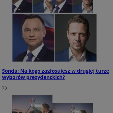
VISITOR_PRIVACY_METADATA
5 miesię
YouTube
tygodn
.youtube.com
Sonda: Na kogo zagłosujesz w drugiej turze
wyborów prezydenckich?
73