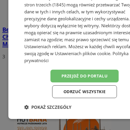
stron trzecich (1845)
mogą również przetwarzać Two
dane w tych i innych celach, w tym wykorzystywać
precyzyjne dane geolokalizacyjne i cechy urządzenia
wybory dotyczą wyłącznie tej witryny. Niektórzy do
Bezpłatny spektakl plenerowy w
mogą opierać się na prawnie uzasadnionym interesi
Chorzowie. „Świtezianka” na boisku w
zamiast na zgodzie; masz prawo sprzeciwić się temu
Maciejkowicach
Ustawieniach reklam
. Możesz w każdej chwili wycof
swoją zgodę w
Ustawieniach plików cookie
.
Polityka
3
prywatności
PRZEJDŹ DO PORTALU
ODRZUĆ WSZYSTKIE
POKAŻ SZCZEGÓŁY
Niezbędne
Wydajność
Targetow