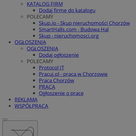
KATALOG FIRM
Dodaj firmę do katalogu
POLECAMY
Skup.io - Skup nieruchomości Chorzów
SmartHalls.com - Budowa Hal
Skup - nieruchomosci.org
OGŁOSZENIA
OGŁOSZENIA
Dodaj ogłoszenie
POLECAMY
Protocol IT
Pracuj.pl - praca w Chorzowie
Praca Chorzów
PRACA
Ogłoszenie o pracę
REKLAMA
WSPÓŁPRACA