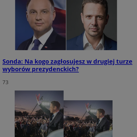
VISITOR_PRIVACY_METADATA
5 miesię
YouTube
tygodn
Sonda: Na kogo zagłosujesz w drugiej turze
.youtube.com
wyborów prezydenckich?
73