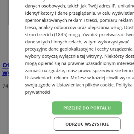
danych osobowych, takich jak Twój adres IP, unikaln
identyfikatory i dane przeglądania, w celu wyświetla
spersonalizowanych reklam i treści, pomiaru reklam 
treści, analizy odbiorców oraz ulepszania usług.
Dos
stron trzecich (1845)
mogą również przetwarzać Two
dane w tych i innych celach, w tym wykorzystywać
precyzyjne dane geolokalizacyjne i cechy urządzenia
wybory dotyczą wyłącznie tej witryny. Niektórzy do
mogą opierać się na prawnie uzasadnionym interesi
Oficjalne wyniki wyborów: W Chorzowie
zamiast na zgodzie; masz prawo sprzeciwić się temu
wygrywa Rafał Trzaskowski!
Ustawieniach reklam
. Możesz w każdej chwili wycof
swoją zgodę w
Ustawieniach plików cookie
.
Polityka
74
prywatności
PRZEJDŹ DO PORTALU
ODRZUĆ WSZYSTKIE