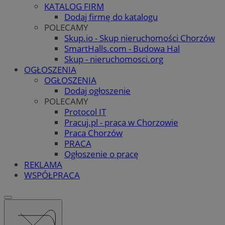
KATALOG FIRM
Dodaj firmę do katalogu
POLECAMY
Skup.io - Skup nieruchomości Chorzów
SmartHalls.com - Budowa Hal
Skup - nieruchomosci.org
OGŁOSZENIA
OGŁOSZENIA
Dodaj ogłoszenie
POLECAMY
Protocol IT
Pracuj.pl - praca w Chorzowie
Praca Chorzów
PRACA
Ogłoszenie o pracę
REKLAMA
WSPÓŁPRACA