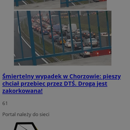
Śmiertelny wypadek w Chorzowie: pieszy
chciał przebiec przez DTŚ. Droga jest
zakorkowana!
INGRESSCOOKIE
Sesja
NGINX Inc.
bh.contextweb.com
61
Portal należy do sieci