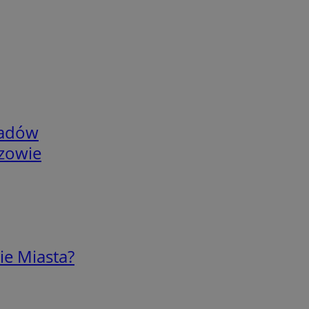
adów
rzowie
ie Miasta?