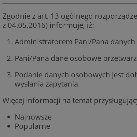
li_gc
Zgodnie z art. 13 ogólnego rozporządze
z 04.05.2016) informuję, iż:
Nazwa
Administratorem Pani/Pana danych 
Nazwa
openstat_umr82x3
Nazwa
openstat_gid
VP
Pani/Pana dane osobowe przetwarzan
pb_rtb_ev_part
openstat_pbi939ar
openstat_khpu8s
Podanie danych osobowych jest do
openstat_iy2unm5p
_clck
wysłania zapytania.
__gads
incap_ses_1688_32
openstat_wj089dcr
Więcej informacji na temat przysługuj
__Secure-
_clsk
ROLLOUT_TOKEN
visid_incap_322052
Najnowsze
_clsk
Popularne
bcookie