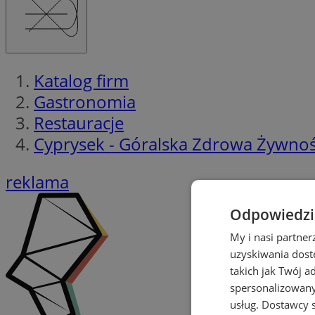
Katalog firm
Gastronomia
Restauracje
Cyprysek - Góralska Zdrowa Żywno
reklama
Odpowiedzia
My i nasi partne
uzyskiwania dost
takich jak Twój a
spersonalizowanyc
usług.
Dostawcy s