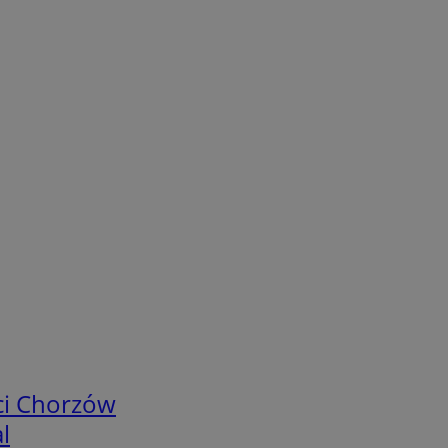
ci Chorzów
l