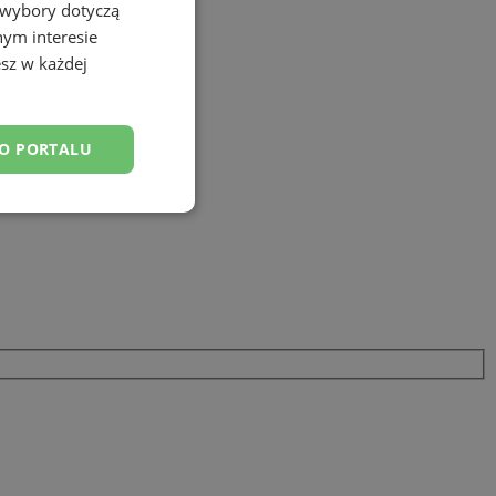
 wybory dotyczą
nym interesie
sz w każdej
DO PORTALU
esklasyfikowane
ane
owanie użytkownika i
j.