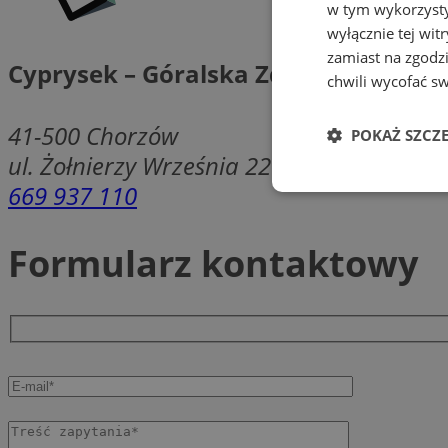
w tym wykorzysty
wyłącznie tej wi
zamiast na zgodz
Cyprysek – Góralska Zdrowa Żywnoś
chwili wycofać s
41-500
Chorzów
POKAŻ SZCZ
ul. Żołnierzy Września 22
669 937 110
Niezbędne
Formularz kontaktowy
Ni
Niezbędne pliki cook
zarządzanie kontem. 
Nazwa