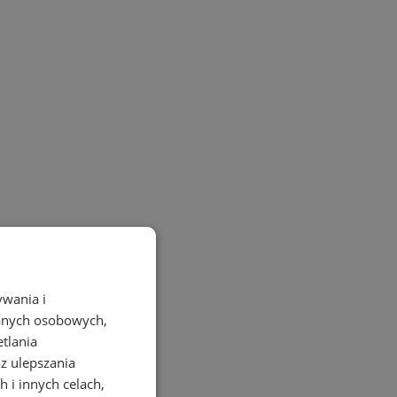
ywania i
danych osobowych,
etlania
az ulepszania
 i innych celach,