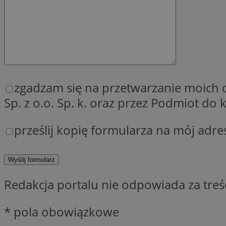
QeSessID
MvSessID
SessID
CookieScriptConse
zgadzam się na przetwarzanie moich
__cf_bm
Sp. z o.o. Sp. k. oraz przez Podmiot d
prześlij kopię formularza na mój adre
VISITOR_PRIVACY_
Redakcja portalu nie odpowiada za tre
INGRESSCOOKIE
* pola obowiązkowe