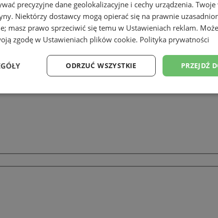
wać precyzyjne dane geolokalizacyjne i cechy urządzenia. Twoje
tryny. Niektórzy dostawcy mogą opierać się na prawnie uzasadnio
ie; masz prawo sprzeciwić się temu w
Ustawieniach reklam
. Może
ć
woją zgodę w
Ustawieniach plików cookie
.
Polityka prywatności
EGÓŁY
ODRZUĆ WSZYSTKIE
PRZEJDŹ 
Wydajność
Targetowanie
Funkcjonalność
Ni
ezbędne
Wydajność
Targetowanie
Funkcjonalność
Niesklasyfikow
ie umożliwiają korzystanie z podstawowych funkcji strony internetowej, takich jak log
Bez niezbędnych plików cookie nie można prawidłowo korzystać ze strony internetowe
Okres
Provider
/
Domena
Opis
przechowywania