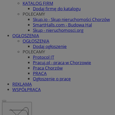
KATALOG FIRM
Dodaj firmę do katalogu
POLECAMY
Skup.io - Skup nieruchomości Chorzów
SmartHalls.com - Budowa Hal
Skup - nieruchomosci.org
OGŁOSZENIA
OGŁOSZENIA
Dodaj ogłoszenie
POLECAMY
Protocol IT
Pracuj.pl - praca w Chorzowie
Praca Chorzów
PRACA
Ogłoszenie o pracę
REKLAMA
WSPÓŁPRACA