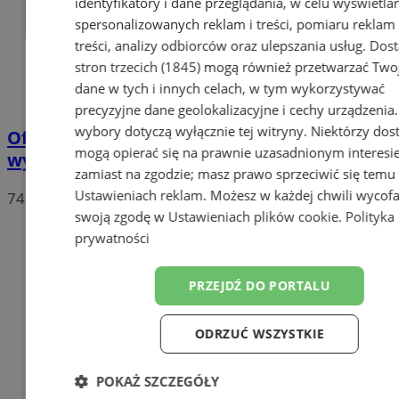
identyfikatory i dane przeglądania, w celu wyświetla
spersonalizowanych reklam i treści, pomiaru reklam 
treści, analizy odbiorców oraz ulepszania usług.
Dos
stron trzecich (1845)
mogą również przetwarzać Two
dane w tych i innych celach, w tym wykorzystywać
precyzyjne dane geolokalizacyjne i cechy urządzenia
wybory dotyczą wyłącznie tej witryny. Niektórzy do
Oficjalne wyniki wyborów: W Chorzowie
mogą opierać się na prawnie uzasadnionym interesi
wygrywa Rafał Trzaskowski!
zamiast na zgodzie; masz prawo sprzeciwić się temu
Ustawieniach reklam
. Możesz w każdej chwili wycof
74
swoją zgodę w
Ustawieniach plików cookie
.
Polityka
prywatności
PRZEJDŹ DO PORTALU
ODRZUĆ WSZYSTKIE
POKAŻ SZCZEGÓŁY