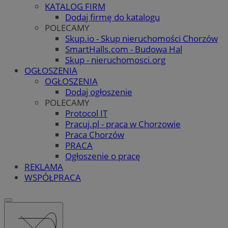
KATALOG FIRM
Dodaj firmę do katalogu
POLECAMY
Skup.io - Skup nieruchomości Chorzów
SmartHalls.com - Budowa Hal
Skup - nieruchomosci.org
OGŁOSZENIA
OGŁOSZENIA
Dodaj ogłoszenie
POLECAMY
Protocol IT
Pracuj.pl - praca w Chorzowie
Praca Chorzów
PRACA
Ogłoszenie o pracę
REKLAMA
WSPÓŁPRACA