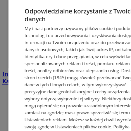
Odpowiedzialne korzystanie z Twoi
danych
My i nasi partnerzy używamy plików cookie i podob
technologii do przechowywania i uzyskiwania dostę
informacji na Twoim urządzeniu oraz do przetwarza
danych osobowych, takich jak Twój adres IP, unikaln
identyfikatory i dane przeglądania, w celu wyświetla
spersonalizowanych reklam i treści, pomiaru reklam 
treści, analizy odbiorców oraz ulepszania usług.
Dos
Industrialna podróż przez Chorzów i
stron trzecich (1845)
mogą również przetwarzać Two
Katowice. Nadchodzi HUTBANA 2026
dane w tych i innych celach, w tym wykorzystywać
precyzyjne dane geolokalizacyjne i cechy urządzenia
wybory dotyczą wyłącznie tej witryny. Niektórzy do
mogą opierać się na prawnie uzasadnionym interesi
zamiast na zgodzie; masz prawo sprzeciwić się temu
Ustawieniach reklam
. Możesz w każdej chwili wycof
swoją zgodę w
Ustawieniach plików cookie
.
Polityka