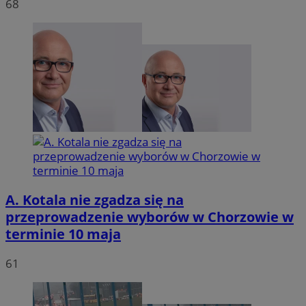
68
VISITOR_PRIVACY_METADATA
5 miesię
YouTube
tygodn
.youtube.com
A. Kotala nie zgadza się na
przeprowadzenie wyborów w Chorzowie w
terminie 10 maja
61