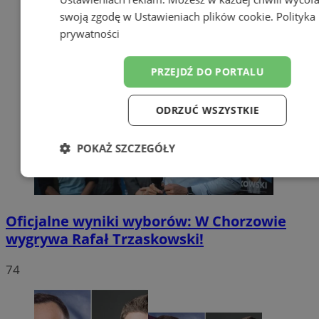
swoją zgodę w
Ustawieniach plików cookie
.
Polityka
prywatności
PRZEJDŹ DO PORTALU
ODRZUĆ WSZYSTKIE
POKAŻ SZCZEGÓŁY
Niezbędne
Wydajność
Targetow
Oficjalne wyniki wyborów: W Chorzowie
Funkcjonalność
Niesklasyfikowa
wygrywa Rafał Trzaskowski!
74