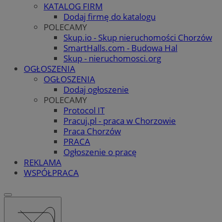
KATALOG FIRM
Dodaj firmę do katalogu
POLECAMY
Skup.io - Skup nieruchomości Chorzów
SmartHalls.com - Budowa Hal
Skup - nieruchomosci.org
OGŁOSZENIA
OGŁOSZENIA
Dodaj ogłoszenie
POLECAMY
Protocol IT
Pracuj.pl - praca w Chorzowie
Praca Chorzów
PRACA
Ogłoszenie o pracę
REKLAMA
WSPÓŁPRACA