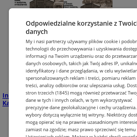
Odpowiedzialne korzystanie z Twoi
danych
My i nasi partnerzy używamy plików cookie i podob
technologii do przechowywania i uzyskiwania dostę
informacji na Twoim urządzeniu oraz do przetwarza
danych osobowych, takich jak Twój adres IP, unikaln
identyfikatory i dane przeglądania, w celu wyświetla
spersonalizowanych reklam i treści, pomiaru reklam 
treści, analizy odbiorców oraz ulepszania usług.
Dos
stron trzecich (1845)
mogą również przetwarzać Two
Industrialna podróż przez Chorzów i
dane w tych i innych celach, w tym wykorzystywać
Katowice. Nadchodzi HUTBANA 2026
precyzyjne dane geolokalizacyjne i cechy urządzenia
wybory dotyczą wyłącznie tej witryny. Niektórzy do
mogą opierać się na prawnie uzasadnionym interesi
zamiast na zgodzie; masz prawo sprzeciwić się temu
Ustawieniach reklam
. Możesz w każdej chwili wycof