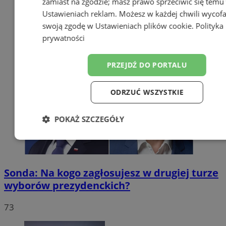
zamiast na zgodzie; masz prawo sprzeciwić się temu
Ustawieniach reklam
. Możesz w każdej chwili wycof
swoją zgodę w
Ustawieniach plików cookie
.
Polityka
prywatności
PRZEJDŹ DO PORTALU
ODRZUĆ WSZYSTKIE
POKAŻ SZCZEGÓŁY
Niezbędne
Wydajność
Targetow
Sonda: Na kogo zagłosujesz w drugiej turze
Funkcjonalność
Niesklasyfikowa
wyborów prezydenckich?
73