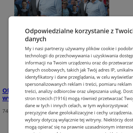
Odpowiedzialne korzystanie z Twoi
danych
My i nasi partnerzy używamy plików cookie i podob
technologii do przechowywania i uzyskiwania dostę
informacji na Twoim urządzeniu oraz do przetwarza
danych osobowych, takich jak Twój adres IP, unikaln
identyfikatory i dane przeglądania, w celu wyświetla
spersonalizowanych reklam i treści, pomiaru reklam 
Oficjalne wyniki wyborów: W Chorzowie
treści, analizy odbiorców oraz ulepszania usług.
Dos
wygrywa Rafał Trzaskowski!
stron trzecich (1916)
mogą również przetwarzać Two
dane w tych i innych celach, w tym wykorzystywać
74
precyzyjne dane geolokalizacyjne i cechy urządzenia
wybory dotyczą wyłącznie tej witryny. Niektórzy do
mogą opierać się na prawnie uzasadnionym interesi