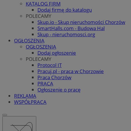
KATALOG FIRM
Dodaj firmę do katalogu
POLECAMY
Skup.io - Skup nieruchomości Chorzów
SmartHalls.com - Budowa Hal
Skup - nieruchomosci.org
OGŁOSZENIA
OGŁOSZENIA
Dodaj ogłoszenie
POLECAMY
Protocol IT
Pracuj.pl - praca w Chorzowie
Praca Chorzów
PRACA
Ogłoszenie o pracę
REKLAMA
WSPÓŁPRACA