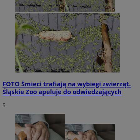
FOTO
Śmieci trafiają na wybiegi zwierząt.
Śląskie Zoo apeluje do odwiedzających
5