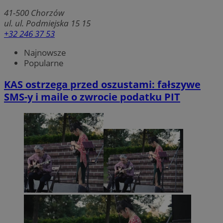
41-500
Chorzów
ul. ul. Podmiejska 15 15
+32 246 37 53
Najnowsze
Popularne
KAS ostrzega przed oszustami: fałszywe
SMS-y i maile o zwrocie podatku PIT