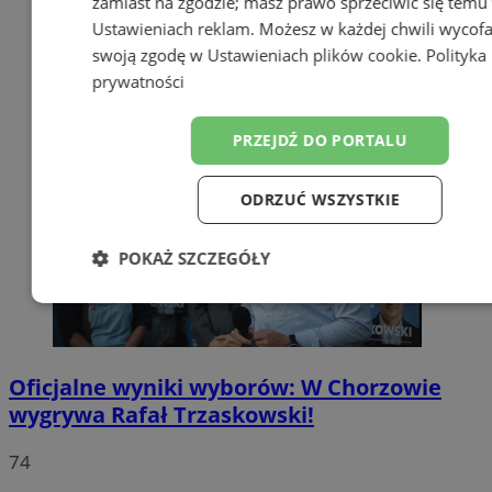
zamiast na zgodzie; masz prawo sprzeciwić się temu
Ustawieniach reklam
. Możesz w każdej chwili wycof
swoją zgodę w
Ustawieniach plików cookie
.
Polityka
prywatności
PRZEJDŹ DO PORTALU
ODRZUĆ WSZYSTKIE
POKAŻ SZCZEGÓŁY
Niezbędne
Wydajność
Targetow
Oficjalne wyniki wyborów: W Chorzowie
Funkcjonalność
Niesklasyfikowa
wygrywa Rafał Trzaskowski!
74