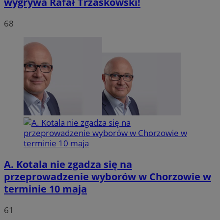
wygrywa Rafał Trzaskowski!
68
VISITOR_PRIVACY_METADATA
5 miesię
YouTube
tygodn
.youtube.com
A. Kotala nie zgadza się na
przeprowadzenie wyborów w Chorzowie w
terminie 10 maja
61