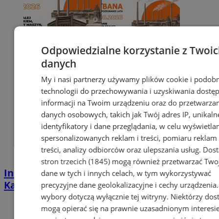
Odpowiedzialne korzystanie z Twoi
danych
My i nasi partnerzy używamy plików cookie i podob
technologii do przechowywania i uzyskiwania dostę
informacji na Twoim urządzeniu oraz do przetwarza
danych osobowych, takich jak Twój adres IP, unikaln
identyfikatory i dane przeglądania, w celu wyświetla
spersonalizowanych reklam i treści, pomiaru reklam 
treści, analizy odbiorców oraz ulepszania usług.
Dos
stron trzecich (1845)
mogą również przetwarzać Two
Industrialna podróż przez Chorzów i
dane w tych i innych celach, w tym wykorzystywać
Katowice. Nadchodzi HUTBANA 2026
precyzyjne dane geolokalizacyjne i cechy urządzenia
wybory dotyczą wyłącznie tej witryny. Niektórzy do
mogą opierać się na prawnie uzasadnionym interesi