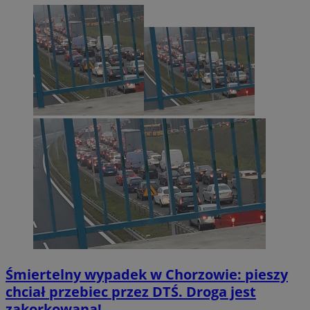
INGRESSCOOKIE
Sesja
NGINX Inc.
bh.contextweb.com
li_gc
5 miesię
LinkedIn
tygodn
Corporation
.linkedin.com
Śmiertelny wypadek w Chorzowie: pieszy
Provider
/
Nazwa
chciał przebiec przez DTŚ. Droga jest
Domena
Provider
/
Okres
zakorkowana!
Nazwa
Opis