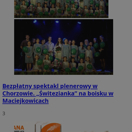
Bezpłatny spektakl plenerowy w
Chorzowie. „Świtezianka” na boisku w
Maciejkowicach
3