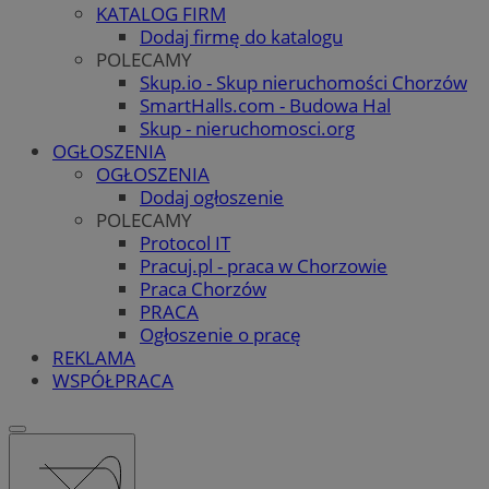
KATALOG FIRM
Dodaj firmę do katalogu
POLECAMY
Skup.io - Skup nieruchomości Chorzów
SmartHalls.com - Budowa Hal
Skup - nieruchomosci.org
OGŁOSZENIA
OGŁOSZENIA
Dodaj ogłoszenie
POLECAMY
Protocol IT
Pracuj.pl - praca w Chorzowie
Praca Chorzów
PRACA
Ogłoszenie o pracę
REKLAMA
WSPÓŁPRACA