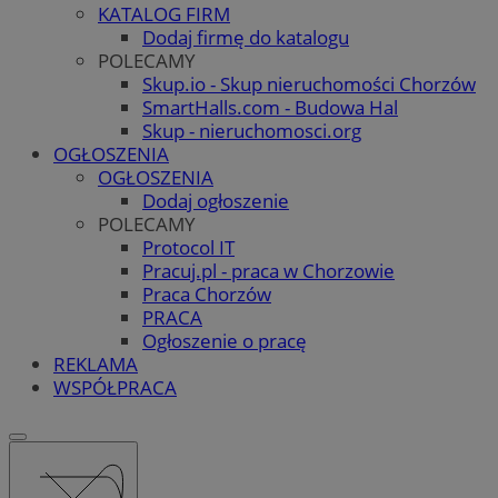
KATALOG FIRM
Dodaj firmę do katalogu
POLECAMY
Skup.io - Skup nieruchomości Chorzów
SmartHalls.com - Budowa Hal
Skup - nieruchomosci.org
OGŁOSZENIA
OGŁOSZENIA
Dodaj ogłoszenie
POLECAMY
Protocol IT
Pracuj.pl - praca w Chorzowie
Praca Chorzów
PRACA
Ogłoszenie o pracę
REKLAMA
WSPÓŁPRACA