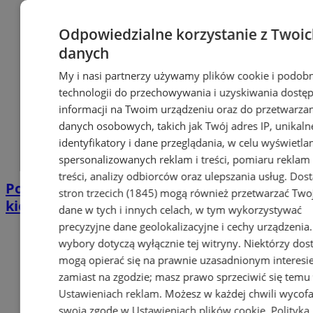
Odpowiedzialne korzystanie z Twoi
danych
My i nasi partnerzy używamy plików cookie i podob
technologii do przechowywania i uzyskiwania dostę
informacji na Twoim urządzeniu oraz do przetwarza
danych osobowych, takich jak Twój adres IP, unikaln
identyfikatory i dane przeglądania, w celu wyświetla
spersonalizowanych reklam i treści, pomiaru reklam 
treści, analizy odbiorców oraz ulepszania usług.
Dos
Policjant po służbie zatrzymał pijanego
stron trzecich (1845)
mogą również przetwarzać Two
kierowcę. Miał prawie 2 promile
dane w tych i innych celach, w tym wykorzystywać
precyzyjne dane geolokalizacyjne i cechy urządzenia
wybory dotyczą wyłącznie tej witryny. Niektórzy do
mogą opierać się na prawnie uzasadnionym interesi
zamiast na zgodzie; masz prawo sprzeciwić się temu
Ustawieniach reklam
. Możesz w każdej chwili wycof
swoją zgodę w
Ustawieniach plików cookie
.
Polityka