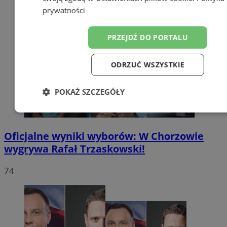
prywatności
PRZEJDŹ DO PORTALU
ODRZUĆ WSZYSTKIE
POKAŻ SZCZEGÓŁY
Niezbędne
Wydajność
Targetow
Oficjalne wyniki wyborów: W Chorzowie
wygrywa Rafał Trzaskowski!
Funkcjonalność
Niesklasyfikowa
74
Niezbędne
Wydajność
Targetowanie
Funkcjonaln