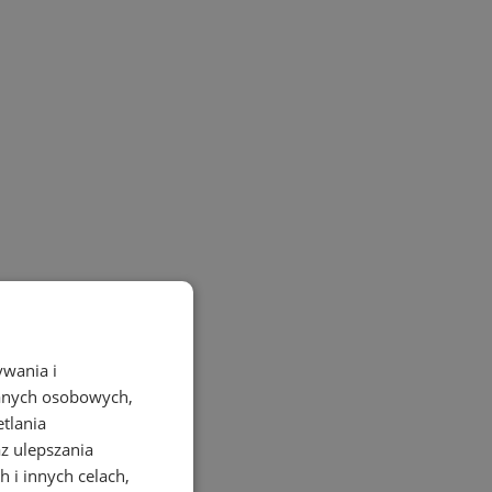
ywania i
danych osobowych,
etlania
az ulepszania
 i innych celach,