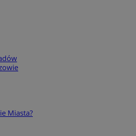
adów
rzowie
ie Miasta?