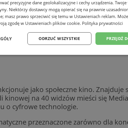
wać precyzyjne dane geolokalizacyjne i cechy urządzenia. Twoje
tryny. Niektórzy dostawcy mogą opierać się na prawnie uzasadnio
ie; masz prawo sprzeciwić się temu w
Ustawieniach reklam
. Może
woją zgodę w
Ustawieniach plików cookie
.
Polityka prywatności
EGÓŁY
ODRZUĆ WSZYSTKIE
PRZEJDŹ 
Wydajność
Targetowanie
Funkcjonalność
Ni
nkcjonuje jako społeczne kino. Znajduje 
i kinowej na 40 widzów mieści się Media
ezbędne
Wydajność
Targetowanie
Funkcjonalność
Niesklasyfikow
u o cyfrowe technologie.
ie umożliwiają korzystanie z podstawowych funkcji strony internetowej, takich jak log
Bez niezbędnych plików cookie nie można prawidłowo korzystać ze strony internetowe
atyczne przeznaczone zarówno dla kones
Okres
Provider
/
Domena
Opis
przechowywania