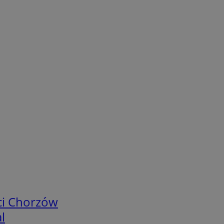
ci Chorzów
l