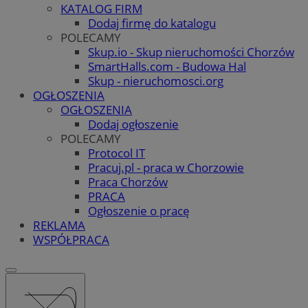
KATALOG FIRM
Dodaj firmę do katalogu
POLECAMY
Skup.io - Skup nieruchomości Chorzów
SmartHalls.com - Budowa Hal
Skup - nieruchomosci.org
OGŁOSZENIA
OGŁOSZENIA
Dodaj ogłoszenie
POLECAMY
Protocol IT
Pracuj.pl - praca w Chorzowie
Praca Chorzów
PRACA
Ogłoszenie o pracę
REKLAMA
WSPÓŁPRACA