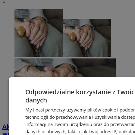
5
Odpowiedzialne korzystanie z Twoi
danych
My i nasi partnerzy używamy plików cookie i podob
technologii do przechowywania i uzyskiwania dostę
informacji na Twoim urządzeniu oraz do przetwarza
Aktywni seniorzy w Chorzowie. Zajęcia i
danych osobowych, takich jak Twój adres IP, unikaln
wsparcie dla osób 60+