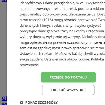
identyfikatory i dane przeglądania, w celu wyświetla
spersonalizowanych reklam i treści, pomiaru reklam 
treści, analizy odbiorców oraz ulepszania usług.
Dos
stron trzecich (1916)
mogą również przetwarzać Two
dane w tych i innych celach, w tym wykorzystywać
precyzyjne dane geolokalizacyjne i cechy urządzenia
wybory dotyczą wyłącznie tej witryny. Niektórzy do
mogą opierać się na prawnie uzasadnionym interesi
zamiast na zgodzie; masz prawo sprzeciwić się temu
Ustawieniach reklam
. Możesz w każdej chwili wycof
swoją zgodę w
Ustawieniach plików cookie
.
Polityka
prywatności
PRZEJDŹ DO PORTALU
ODRZUĆ WSZYSTKIE
Oficjalne wyniki wyborów: W Chorzowie
POKAŻ SZCZEGÓŁY
wygrywa Rafał Trzaskowski!