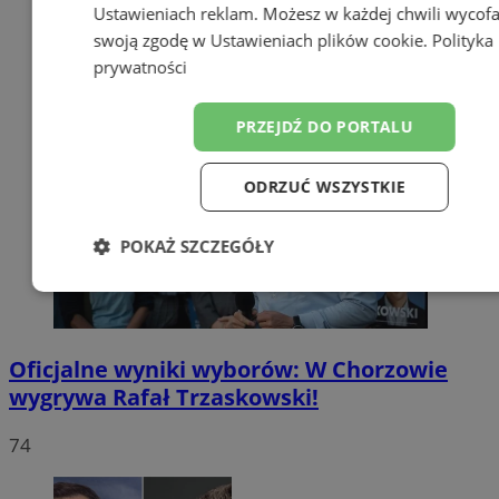
Ustawieniach reklam
. Możesz w każdej chwili wycof
swoją zgodę w
Ustawieniach plików cookie
.
Polityka
prywatności
PRZEJDŹ DO PORTALU
ODRZUĆ WSZYSTKIE
POKAŻ SZCZEGÓŁY
Niezbędne
Wydajność
Targetow
Oficjalne wyniki wyborów: W Chorzowie
Funkcjonalność
Niesklasyfikowa
wygrywa Rafał Trzaskowski!
74