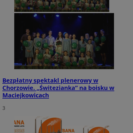
Bezpłatny spektakl plenerowy w
Chorzowie. „Świtezianka” na boisku w
Maciejkowicach
3