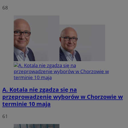
68
VISITOR_PRIVACY_METADATA
5 miesię
YouTube
tygodn
.youtube.com
A. Kotala nie zgadza się na
przeprowadzenie wyborów w Chorzowie w
terminie 10 maja
61