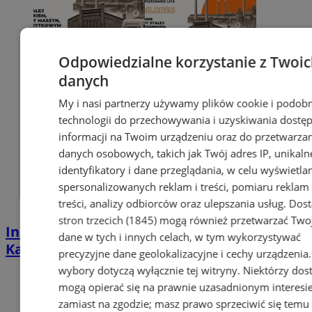
Odpowiedzialne korzystanie z Twoi
danych
My i nasi partnerzy używamy plików cookie i podob
technologii do przechowywania i uzyskiwania dostę
informacji na Twoim urządzeniu oraz do przetwarza
danych osobowych, takich jak Twój adres IP, unikaln
identyfikatory i dane przeglądania, w celu wyświetla
spersonalizowanych reklam i treści, pomiaru reklam 
treści, analizy odbiorców oraz ulepszania usług.
Dos
stron trzecich (1845)
mogą również przetwarzać Two
Industrialna podróż przez Chorzów i
dane w tych i innych celach, w tym wykorzystywać
Katowice. Nadchodzi HUTBANA 2026
precyzyjne dane geolokalizacyjne i cechy urządzenia
wybory dotyczą wyłącznie tej witryny. Niektórzy do
mogą opierać się na prawnie uzasadnionym interesi
zamiast na zgodzie; masz prawo sprzeciwić się temu