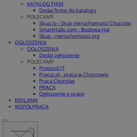
KATALOG FIRM
Dodaj firmę do katalogu
POLECAMY
Skup.io - Skup nieruchomości Chorzów
SmartHalls.com - Budowa Hal
Skup - nieruchomosci.org
OGŁOSZENIA
OGŁOSZENIA
Dodaj ogłoszenie
POLECAMY
Protocol IT
Pracuj.pl - praca w Chorzowie
Praca Chorzów
PRACA
Ogłoszenie o pracę
REKLAMA
WSPÓŁPRACA