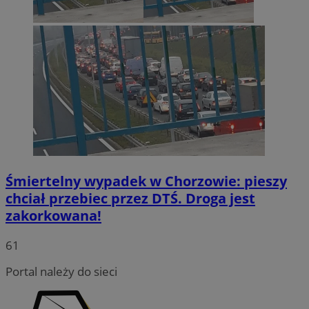
Śmiertelny wypadek w Chorzowie: pieszy
chciał przebiec przez DTŚ. Droga jest
zakorkowana!
INGRESSCOOKIE
Sesja
NGINX Inc.
bh.contextweb.com
61
Portal należy do sieci