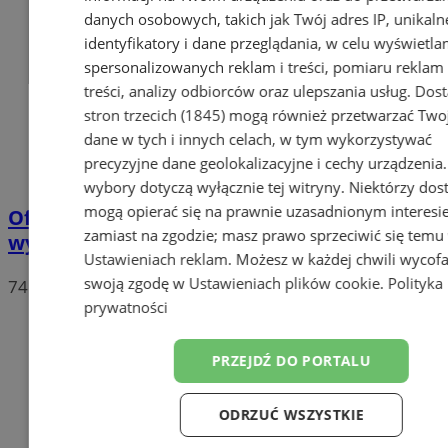
danych osobowych, takich jak Twój adres IP, unikaln
identyfikatory i dane przeglądania, w celu wyświetla
spersonalizowanych reklam i treści, pomiaru reklam 
treści, analizy odbiorców oraz ulepszania usług.
Dos
stron trzecich (1845)
mogą również przetwarzać Two
dane w tych i innych celach, w tym wykorzystywać
precyzyjne dane geolokalizacyjne i cechy urządzenia
wybory dotyczą wyłącznie tej witryny. Niektórzy do
mogą opierać się na prawnie uzasadnionym interesi
Oficjalne wyniki wyborów: W Chorzowie
zamiast na zgodzie; masz prawo sprzeciwić się temu
wygrywa Rafał Trzaskowski!
Ustawieniach reklam
. Możesz w każdej chwili wycof
swoją zgodę w
Ustawieniach plików cookie
.
Polityka
74
prywatności
PRZEJDŹ DO PORTALU
ODRZUĆ WSZYSTKIE