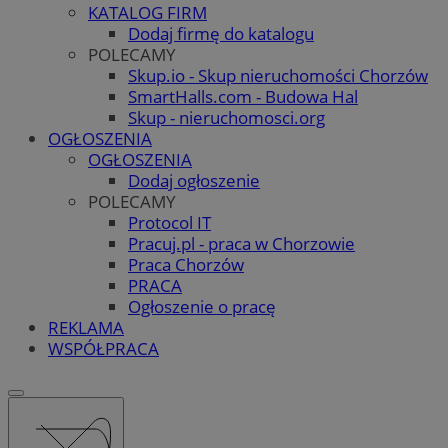
KATALOG FIRM
Dodaj firmę do katalogu
POLECAMY
Skup.io - Skup nieruchomości Chorzów
SmartHalls.com - Budowa Hal
Skup - nieruchomosci.org
OGŁOSZENIA
OGŁOSZENIA
Dodaj ogłoszenie
POLECAMY
Protocol IT
Pracuj.pl - praca w Chorzowie
Praca Chorzów
PRACA
Ogłoszenie o pracę
REKLAMA
WSPÓŁPRACA