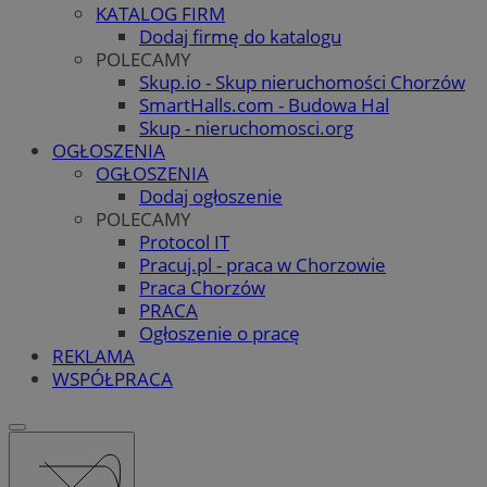
KATALOG FIRM
Dodaj firmę do katalogu
POLECAMY
Skup.io - Skup nieruchomości Chorzów
SmartHalls.com - Budowa Hal
Skup - nieruchomosci.org
OGŁOSZENIA
OGŁOSZENIA
Dodaj ogłoszenie
POLECAMY
Protocol IT
Pracuj.pl - praca w Chorzowie
Praca Chorzów
PRACA
Ogłoszenie o pracę
REKLAMA
WSPÓŁPRACA