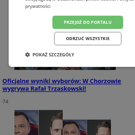
prywatności
PRZEJDŹ DO PORTALU
ODRZUĆ WSZYSTKIE
POKAŻ SZCZEGÓŁY
Niezbędne
Wydajność
Targetow
Oficjalne wyniki wyborów: W Chorzowie
wygrywa Rafał Trzaskowski!
Funkcjonalność
Niesklasyfikowa
74
Niezbędne
Wydajność
Targetowanie
Funkcjonaln