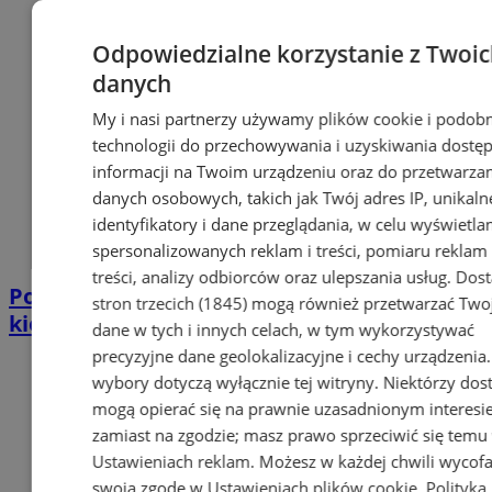
Odpowiedzialne korzystanie z Twoi
danych
My i nasi partnerzy używamy plików cookie i podob
technologii do przechowywania i uzyskiwania dostę
informacji na Twoim urządzeniu oraz do przetwarza
danych osobowych, takich jak Twój adres IP, unikaln
identyfikatory i dane przeglądania, w celu wyświetla
spersonalizowanych reklam i treści, pomiaru reklam 
treści, analizy odbiorców oraz ulepszania usług.
Dos
Policjant po służbie zatrzymał pijanego
stron trzecich (1845)
mogą również przetwarzać Two
kierowcę. Miał prawie 2 promile
dane w tych i innych celach, w tym wykorzystywać
precyzyjne dane geolokalizacyjne i cechy urządzenia
wybory dotyczą wyłącznie tej witryny. Niektórzy do
mogą opierać się na prawnie uzasadnionym interesi
zamiast na zgodzie; masz prawo sprzeciwić się temu
Ustawieniach reklam
. Możesz w każdej chwili wycof
swoją zgodę w
Ustawieniach plików cookie
.
Polityka