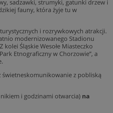
wy, sadzawki, strumyki, gatunki drzew i
entyfikator sesji.
ikiej fauny, która żyje tu w
entyfikator sesji.
entyfikator sesji.
rzez usługę Cookie-
urystycznych i rozrywkowych atrakcji.
preferencji
 na pliki cookie.
statnio modernizowanego Stadionu
ookie Cookie-
 kolei Śląskie Wesołe Miasteczko
niania ludzi i
trony internetowej,
Park Etnograficzny w Chorzowie”, a
e ważnych raportów
ryny internetowej.
e.
nformacje o zgodzie
ncjach dotyczących
ia z witryny.
z świetneskomunikowanie z pobliską
olityki prywatności
ich przestrzeganie
temu użytkownik nie
woich preferencji,
 z regulacjami
nnikiem i godzinami otwarcia)
na
erów obsługuje
ekście
lu optymalizacji