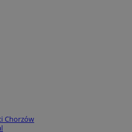
ci Chorzów
l