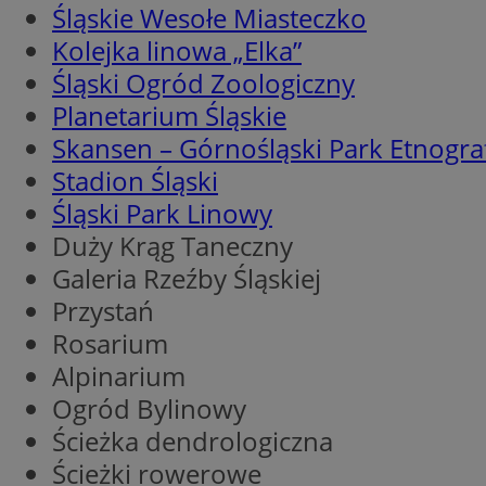
Śląskie Wesołe Miasteczko
li_gc
Kolejka linowa „Elka”
Śląski Ogród Zoologiczny
Planetarium Śląskie
Nazwa
Skansen – Górnośląski Park Etnogra
Nazwa
openstat_umr82x3
Nazwa
Stadion Śląski
openstat_gid
VP
Śląski Park Linowy
pb_rtb_ev_part
openstat_pbi939ar
Duży Krąg Taneczny
openstat_khpu8s
Galeria Rzeźby Śląskiej
openstat_iy2unm5p
_clck
__gads
Przystań
incap_ses_1688_32
Rosarium
openstat_wj089dcr
__Secure-
_clsk
ROLLOUT_TOKEN
Alpinarium
visid_incap_322052
Ogród Bylinowy
Ścieżka dendrologiczna
_clsk
bcookie
Ścieżki rowerowe