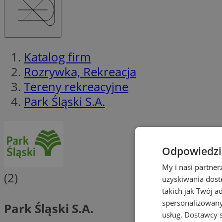
Katalog firm
Rozrywka, Rekreacja
Tereny rekreacyjne
Park Śląski S.A.
Odpowiedzia
My i nasi partne
(2)
uzyskiwania dost
takich jak Twój a
spersonalizowanyc
Park Śląski S.A.
usług.
Dostawcy s