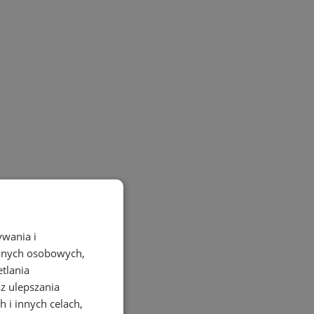
ywania i
danych osobowych,
etlania
az ulepszania
 i innych celach,