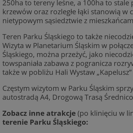
250ha to tereny leśne, a 100ha to stale
QeSessID
krzewów oraz rozległe łąki stanowią w c
MvSessID
nietypowym sąsiedztwie z mieszkańcam
SessID
CookieScriptConse
Teren Parku Śląskiego to także niecodz
Wizyta w Planetarium Śląskim w połąc
Śląskiego, można przeżyć, jako niecodz
__cf_bm
towspaniała zabawa z pogranicza rozry
także w pobliżu Hali Wystaw „Kapelusz” z
VISITOR_PRIVACY_
Częstym wizytom w Parku Śląskim sprzy
autostradą A4, Drogową Trasą Średnic
Zobacz inne atrakcje
(po klinięciu w 
INGRESSCOOKIE
terenie Parku Śląskiego: