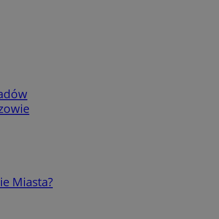
adów
rzowie
ie Miasta?