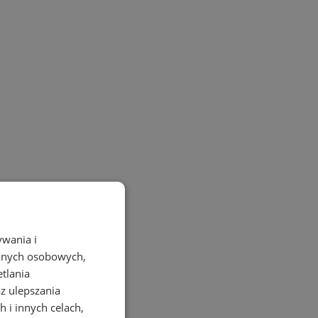
ywania i
danych osobowych,
etlania
az ulepszania
 i innych celach,