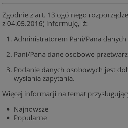
li_gc
Zgodnie z art. 13 ogólnego rozporządze
z 04.05.2016) informuję, iż:
Nazwa
Administratorem Pani/Pana danych 
Nazwa
openstat_umr82x3
Nazwa
openstat_gid
VP
Pani/Pana dane osobowe przetwarzan
pb_rtb_ev_part
openstat_pbi939ar
openstat_khpu8s
Podanie danych osobowych jest do
openstat_iy2unm5p
_clck
wysłania zapytania.
__gads
incap_ses_1688_32
openstat_wj089dcr
Więcej informacji na temat przysługuj
__Secure-
_clsk
ROLLOUT_TOKEN
visid_incap_322052
Najnowsze
_clsk
Popularne
bcookie