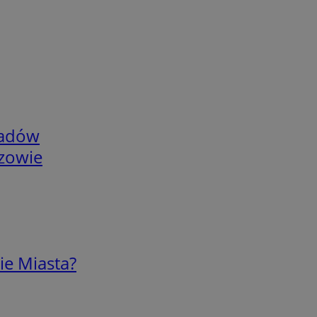
adów
rzowie
ie Miasta?