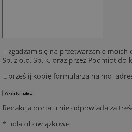
QeSessID
MvSessID
SessID
CookieScriptConse
zgadzam się na przetwarzanie moich
__cf_bm
Sp. z o.o. Sp. k. oraz przez Podmiot d
prześlij kopię formularza na mój adre
VISITOR_PRIVACY_
Redakcja portalu nie odpowiada za tre
INGRESSCOOKIE
* pola obowiązkowe