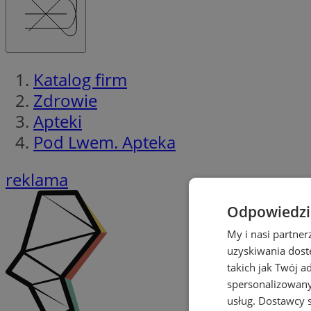
Katalog firm
Zdrowie
Apteki
Pod Lwem. Apteka
reklama
Odpowiedzia
My i nasi partne
uzyskiwania dost
takich jak Twój a
spersonalizowanyc
usług.
Dostawcy s