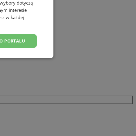
 wybory dotyczą
nym interesie
sz w każdej
DO PORTALU
esklasyfikowane
ane
owanie użytkownika i
j.