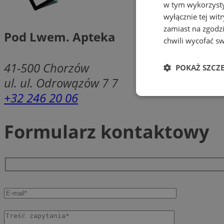
w tym wykorzysty
wyłącznie tej wi
zamiast na zgodz
Pod Lwem. Apteka
chwili wycofać s
41-500
Chorzów
POKAŻ SZCZ
ul. ul. Odrowązów 7 7
+32 246 20 06
Niezbędne
Formularz kontaktowy
Ni
Niezbędne pliki cook
zarządzanie kontem. 
Nazwa