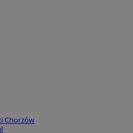
ci Chorzów
l