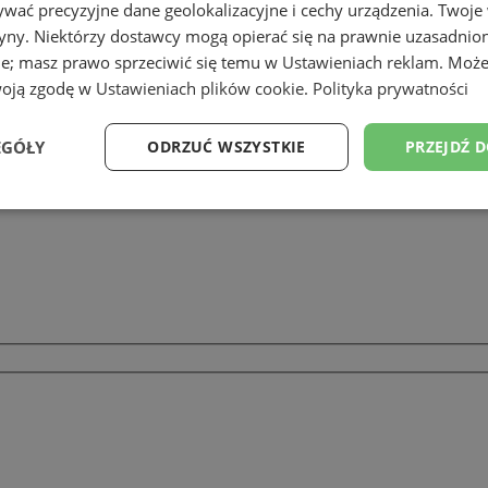
wać precyzyjne dane geolokalizacyjne i cechy urządzenia. Twoje
tryny. Niektórzy dostawcy mogą opierać się na prawnie uzasadnio
ie; masz prawo sprzeciwić się temu w
Ustawieniach reklam
. Może
woją zgodę w
Ustawieniach plików cookie
.
Polityka prywatności
EGÓŁY
ODRZUĆ WSZYSTKIE
PRZEJDŹ 
Wydajność
Targetowanie
Funkcjonalność
Ni
ezbędne
Wydajność
Targetowanie
Funkcjonalność
Niesklasyfikow
ie umożliwiają korzystanie z podstawowych funkcji strony internetowej, takich jak log
Bez niezbędnych plików cookie nie można prawidłowo korzystać ze strony internetowe
Okres
Provider
/
Domena
Opis
przechowywania