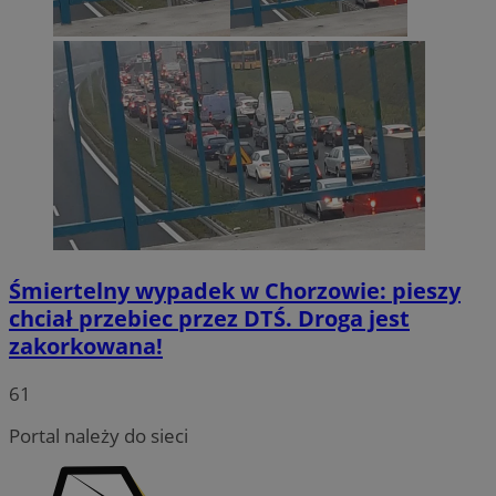
Śmiertelny wypadek w Chorzowie: pieszy
chciał przebiec przez DTŚ. Droga jest
zakorkowana!
INGRESSCOOKIE
Sesja
NGINX Inc.
bh.contextweb.com
61
Portal należy do sieci