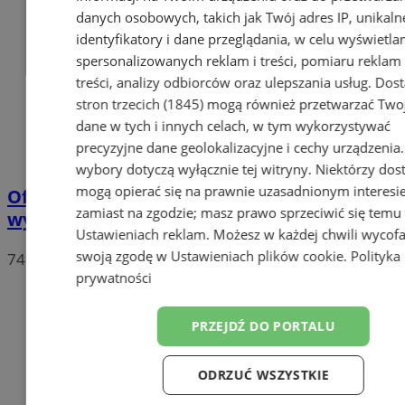
danych osobowych, takich jak Twój adres IP, unikaln
identyfikatory i dane przeglądania, w celu wyświetla
spersonalizowanych reklam i treści, pomiaru reklam 
treści, analizy odbiorców oraz ulepszania usług.
Dos
stron trzecich (1845)
mogą również przetwarzać Two
dane w tych i innych celach, w tym wykorzystywać
precyzyjne dane geolokalizacyjne i cechy urządzenia
wybory dotyczą wyłącznie tej witryny. Niektórzy do
mogą opierać się na prawnie uzasadnionym interesi
Oficjalne wyniki wyborów: W Chorzowie
zamiast na zgodzie; masz prawo sprzeciwić się temu
wygrywa Rafał Trzaskowski!
Ustawieniach reklam
. Możesz w każdej chwili wycof
swoją zgodę w
Ustawieniach plików cookie
.
Polityka
74
prywatności
PRZEJDŹ DO PORTALU
ODRZUĆ WSZYSTKIE