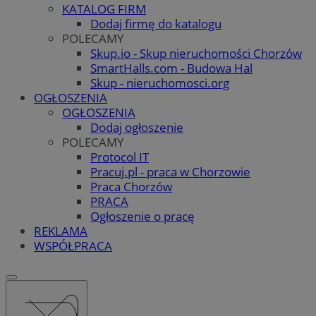
KATALOG FIRM
Dodaj firmę do katalogu
POLECAMY
Skup.io - Skup nieruchomości Chorzów
SmartHalls.com - Budowa Hal
Skup - nieruchomosci.org
OGŁOSZENIA
OGŁOSZENIA
Dodaj ogłoszenie
POLECAMY
Protocol IT
Pracuj.pl - praca w Chorzowie
Praca Chorzów
PRACA
Ogłoszenie o pracę
REKLAMA
WSPÓŁPRACA