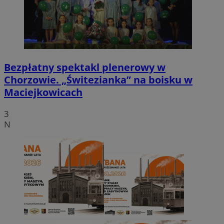
Bezpłatny spektakl plenerowy w
Chorzowie. „Świtezianka” na boisku w
Maciejkowicach
3
N