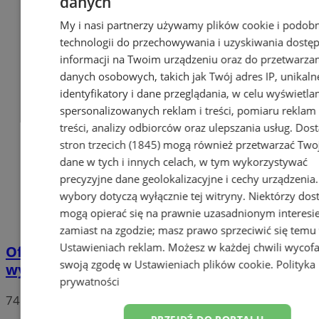
danych
My i nasi partnerzy używamy plików cookie i podob
technologii do przechowywania i uzyskiwania dostę
informacji na Twoim urządzeniu oraz do przetwarza
danych osobowych, takich jak Twój adres IP, unikaln
identyfikatory i dane przeglądania, w celu wyświetla
spersonalizowanych reklam i treści, pomiaru reklam 
treści, analizy odbiorców oraz ulepszania usług.
Dos
stron trzecich (1845)
mogą również przetwarzać Two
dane w tych i innych celach, w tym wykorzystywać
precyzyjne dane geolokalizacyjne i cechy urządzenia
wybory dotyczą wyłącznie tej witryny. Niektórzy do
mogą opierać się na prawnie uzasadnionym interesi
zamiast na zgodzie; masz prawo sprzeciwić się temu
Ustawieniach reklam
. Możesz w każdej chwili wycof
Oficjalne wyniki wyborów: W Chorzowie
swoją zgodę w
Ustawieniach plików cookie
.
Polityka
wygrywa Rafał Trzaskowski!
prywatności
74