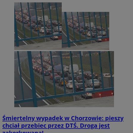
Śmiertelny wypadek w Chorzowie: pieszy
INGRESSCOOKIE
Sesja
NGINX Inc.
bh.contextweb.com
chciał przebiec przez DTŚ. Droga jest
zakorkowana!