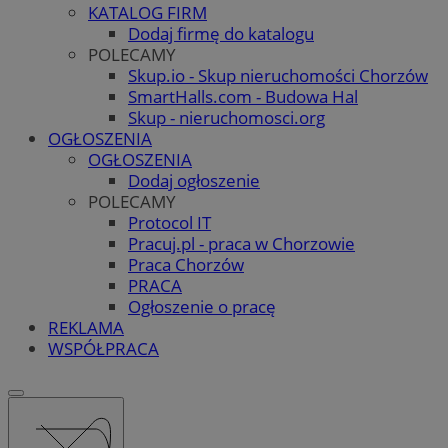
KATALOG FIRM
Dodaj firmę do katalogu
POLECAMY
Skup.io - Skup nieruchomości Chorzów
SmartHalls.com - Budowa Hal
Skup - nieruchomosci.org
OGŁOSZENIA
OGŁOSZENIA
Dodaj ogłoszenie
POLECAMY
Protocol IT
Pracuj.pl - praca w Chorzowie
Praca Chorzów
PRACA
Ogłoszenie o pracę
REKLAMA
WSPÓŁPRACA