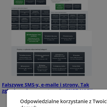
Fałszywe SMS-y, e-maile i strony. Tak
zgłosisz cyberoszustwo do CSIRT NASK
Odpowiedzialne korzystanie z Twoi