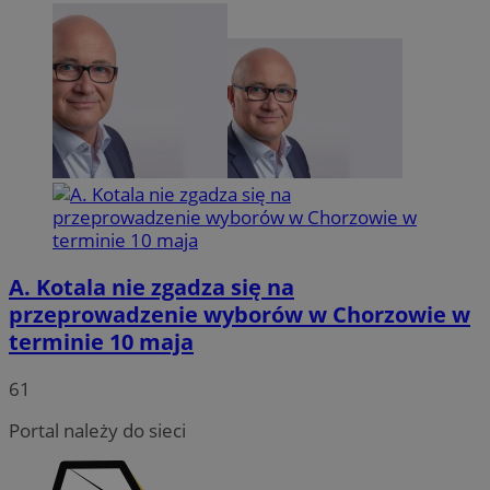
A. Kotala nie zgadza się na
przeprowadzenie wyborów w Chorzowie w
terminie 10 maja
INGRESSCOOKIE
Sesja
NGINX Inc.
bh.contextweb.com
61
Portal należy do sieci