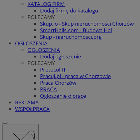
KATALOG FIRM
Dodaj firmę do katalogu
POLECAMY
Skup.io - Skup nieruchomości Chorzów
SmartHalls.com - Budowa Hal
Skup - nieruchomosci.org
OGŁOSZENIA
OGŁOSZENIA
Dodaj ogłoszenie
POLECAMY
Protocol IT
Pracuj.pl - praca w Chorzowie
Praca Chorzów
PRACA
Ogłoszenie o pracę
REKLAMA
WSPÓŁPRACA